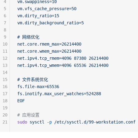
4
vm.swappiness=10
5
vm.vfs_cache_pressure=50
6
vm.dirty_ratio=15
7
vm.dirty_background_ratio=5
8
9
# 网络优化
10
net.core.rmem_max=26214400
11
net.core.wmem_max=26214400
12
net.ipv4.tcp_rmem=4096 87380 26214400
13
net.ipv4.tcp_wmem=4096 65536 26214400
14
15
# 文件系统优化
16
fs.file-max=65536
17
fs.inotify.max_user_watches=524288
18
EOF
19
20
# 应用设置
21
sudo
 sysctl
 -p
 /etc/sysctl.d/99-workstation.conf