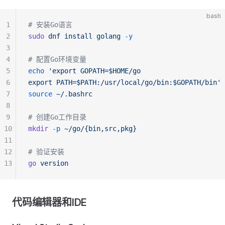
bash
1
# 安装Go语言
2
sudo
 dnf
 install
 golang
 -y
3
4
# 配置Go环境变量
5
echo
 'export GOPATH=$HOME/go
6
export PATH=$PATH:/usr/local/go/bin:$GOPATH/bin'
 
7
source
 ~/.bashrc
8
9
# 创建Go工作目录
10
mkdir
 -p
 ~/go/{bin,src,pkg}
11
12
# 验证安装
13
go
 version
代码编辑器和IDE