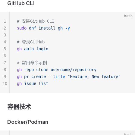
GitHub CLI
bash
1
# 安装GitHub CLI
2
sudo
 dnf
 install
 gh
 -y
3
4
# 登录GitHub
5
gh
 auth
 login
6
7
# 常用命令示例
8
gh
 repo
 clone
 username/repository
9
gh
 pr
 create
 --title
 "Feature: New feature"
10
gh
 issue
 list
容器技术
Docker/Podman
bash