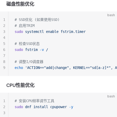
磁盘性能优化
bash
1
# SSD优化 (如果使用SSD)
2
# 启用TRIM
3
sudo
 systemctl
 enable
 fstrim.timer
4
5
# 检查SSD状态
6
sudo
 fstrim
 -v
 /
7
8
# 调整I/O调度器
9
echo
 'ACTION=="add|change", KERNEL=="sd[a-z]*", A
CPU性能优化
bash
1
# 安装CPU频率调节工具
2
sudo
 dnf
 install
 cpupower
 -y
3