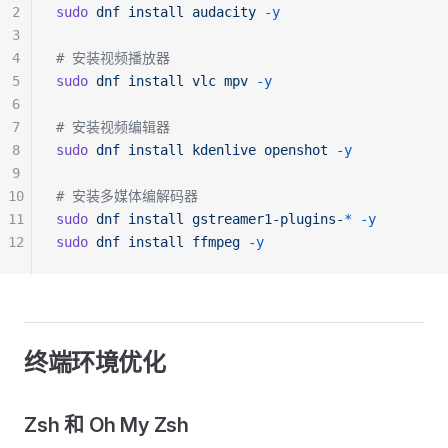
2
sudo
 dnf
 install
 audacity
 -y
3
4
# 安装视频播放器
5
sudo
 dnf
 install
 vlc
 mpv
 -y
6
7
# 安装视频编辑器
8
sudo
 dnf
 install
 kdenlive
 openshot
 -y
9
10
# 安装多媒体编解码器
11
sudo
 dnf
 install
 gstreamer1-plugins-
*
 -y
12
sudo
 dnf
 install
 ffmpeg
 -y
终端环境优化
Zsh 和 Oh My Zsh