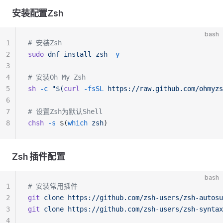
安装配置Zsh
bash
1
# 安装Zsh
2
sudo
 dnf
 install
 zsh
 -y
3
4
# 安装Oh My Zsh
5
sh
 -c
 "$(
curl
 -fsSL
 https://raw.github.com/ohmyzs
6
7
# 设置Zsh为默认Shell
8
chsh
 -s
 $(
which
 zsh
)
Zsh 插件配置
bash
1
# 安装常用插件
2
git
 clone
 https://github.com/zsh-users/zsh-autosu
3
git
 clone
 https://github.com/zsh-users/zsh-syntax
4