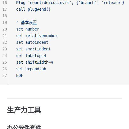
16
Plug 'neoclide/coc.nvim', {'branch': 'release'}
17
call plug#end()
18
19
" 基本设置
20
set number
21
set relativenumber
22
set autoindent
23
set smartindent
24
set tabstop=4
25
set shiftwidth=4
26
set expandtab
27
EOF
生产力工具
办公软件套件