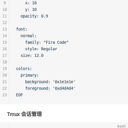
9
    x: 10
10
    y: 10
11
  opacity: 0.9
12
13
font:
14
  normal:
15
    family: "Fira Code"
16
    style: Regular
17
  size: 12.0
18
19
colors:
20
  primary:
21
    background: '0x1e1e1e'
22
    foreground: '0xd4d4d4'
23
EOF
Tmux 会话管理
bash