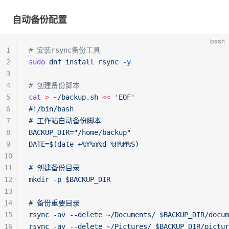
自动备份配置
bash
1
# 安装rsync备份工具
2
sudo
 dnf
 install
 rsync
 -y
3
4
# 创建备份脚本
5
cat
 >
 ~/backup.sh
 <<
 'EOF'
6
#!/bin/bash
7
# 工作站自动备份脚本
8
BACKUP_DIR="/home/backup"
9
DATE=$(date +%Y%m%d_%H%M%S)
10
11
# 创建备份目录
12
mkdir -p $BACKUP_DIR
13
14
# 备份重要目录
15
rsync -av --delete ~/Documents/ $BACKUP_DIR/docum
16
rsync -av --delete ~/Pictures/ $BACKUP_DIR/pictur