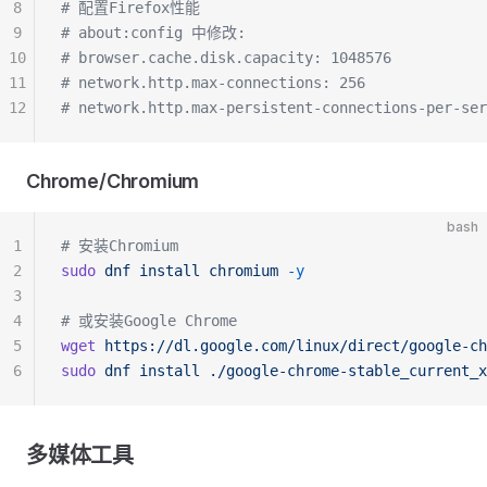
8
# 配置Firefox性能
9
# about:config 中修改:
10
# browser.cache.disk.capacity: 1048576
11
# network.http.max-connections: 256
12
# network.http.max-persistent-connections-per-ser
Chrome/Chromium
bash
1
# 安装Chromium
2
sudo
 dnf
 install
 chromium
 -y
3
4
# 或安装Google Chrome
5
wget
 https://dl.google.com/linux/direct/google-ch
6
sudo
 dnf
 install
 ./google-chrome-stable_current_x
多媒体工具