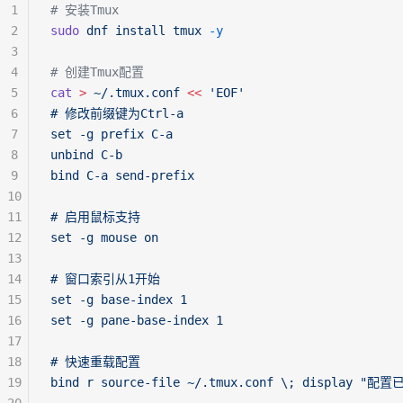
1
# 安装Tmux
2
sudo
 dnf
 install
 tmux
 -y
3
4
# 创建Tmux配置
5
cat
 >
 ~/.tmux.conf
 <<
 'EOF'
6
# 修改前缀键为Ctrl-a
7
set -g prefix C-a
8
unbind C-b
9
bind C-a send-prefix
10
11
# 启用鼠标支持
12
set -g mouse on
13
14
# 窗口索引从1开始
15
set -g base-index 1
16
set -g pane-base-index 1
17
18
# 快速重载配置
19
bind r source-file ~/.tmux.conf \; display "配