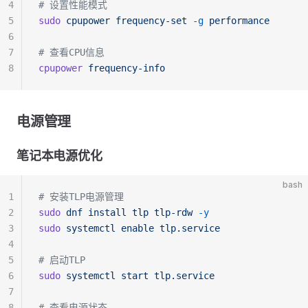
4
# 设置性能模式
5
sudo
 cpupower
 frequency-set
 -g
 performance
6
7
# 查看CPU信息
8
cpupower
 frequency-info
电源管理
笔记本电源优化
bash
1
# 安装TLP电源管理
2
sudo
 dnf
 install
 tlp
 tlp-rdw
 -y
3
sudo
 systemctl
 enable
 tlp.service
4
5
# 启动TLP
6
sudo
 systemctl
 start
 tlp.service
7
8
# 查看电源状态