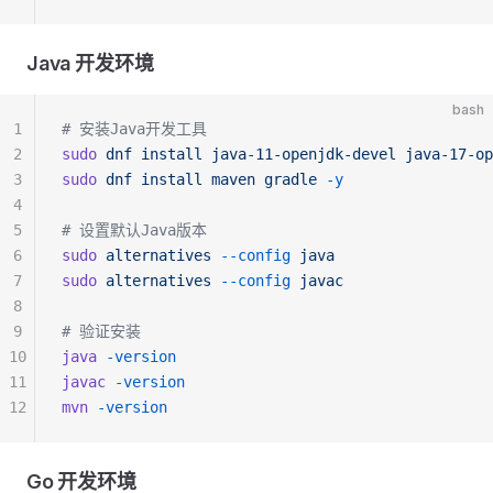
Java 开发环境
bash
1
# 安装Java开发工具
2
sudo
 dnf
 install
 java-11-openjdk-devel
 java-17-op
3
sudo
 dnf
 install
 maven
 gradle
 -y
4
5
# 设置默认Java版本
6
sudo
 alternatives
 --config
 java
7
sudo
 alternatives
 --config
 javac
8
9
# 验证安装
10
java
 -version
11
javac
 -version
12
mvn
 -version
Go 开发环境