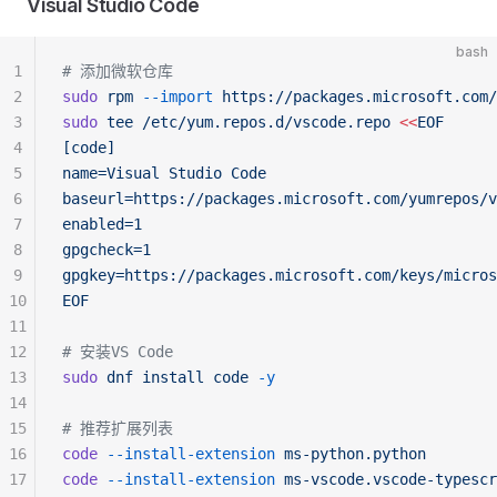
Visual Studio Code
bash
1
# 添加微软仓库
2
sudo
 rpm
 --import
 https://packages.microsoft.com/
3
sudo
 tee
 /etc/yum.repos.d/vscode.repo
 <<
EOF
4
[code]
5
name=Visual Studio Code
6
baseurl=https://packages.microsoft.com/yumrepos/v
7
enabled=1
8
gpgcheck=1
9
gpgkey=https://packages.microsoft.com/keys/micros
10
EOF
11
12
# 安装VS Code
13
sudo
 dnf
 install
 code
 -y
14
15
# 推荐扩展列表
16
code
 --install-extension
 ms-python.python
17
code
 --install-extension
 ms-vscode.vscode-typescr