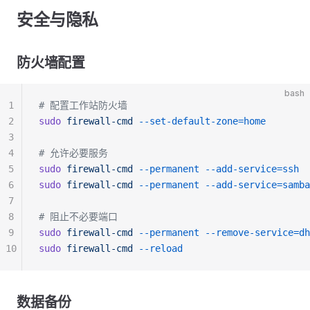
安全与隐私
防火墙配置
bash
1
# 配置工作站防火墙
2
sudo
 firewall-cmd
 --set-default-zone=home
3
4
# 允许必要服务
5
sudo
 firewall-cmd
 --permanent
 --add-service=ssh
6
sudo
 firewall-cmd
 --permanent
 --add-service=samba
7
8
# 阻止不必要端口
9
sudo
 firewall-cmd
 --permanent
 --remove-service=dh
10
sudo
 firewall-cmd
 --reload
数据备份