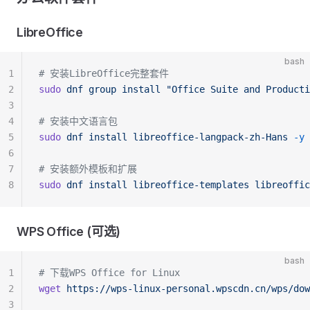
LibreOffice
bash
1
# 安装LibreOffice完整套件
2
sudo
 dnf
 group
 install
 "Office Suite and Producti
3
4
# 安装中文语言包
5
sudo
 dnf
 install
 libreoffice-langpack-zh-Hans
 -y
6
7
# 安装额外模板和扩展
8
sudo
 dnf
 install
 libreoffice-templates
 libreoffic
WPS Office (可选)
bash
1
# 下载WPS Office for Linux
2
wget
 https://wps-linux-personal.wpscdn.cn/wps/dow
3