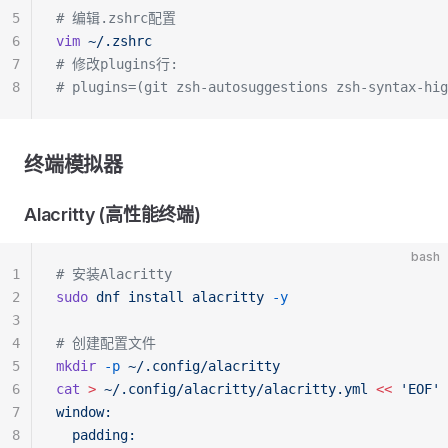
5
# 编辑.zshrc配置
6
vim
 ~/.zshrc
7
# 修改plugins行:
8
# plugins=(git zsh-autosuggestions zsh-syntax-hig
终端模拟器
Alacritty (高性能终端)
bash
1
# 安装Alacritty
2
sudo
 dnf
 install
 alacritty
 -y
3
4
# 创建配置文件
5
mkdir
 -p
 ~/.config/alacritty
6
cat
 >
 ~/.config/alacritty/alacritty.yml
 <<
 'EOF'
7
window:
8
  padding: