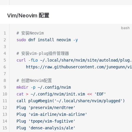
Vim/Neovim 配置
bash
1
# 安装Neovim
2
sudo
 dnf
 install
 neovim
 -y
3
4
# 安装vim-plug插件管理器
5
curl
 -fLo
 ~/.local/share/nvim/site/autoload/plug.
6
    https://raw.githubusercontent.com/junegunn/vi
7
8
# 创建Neovim配置
9
mkdir
 -p
 ~/.config/nvim
10
cat
 >
 ~/.config/nvim/init.vim
 <<
 'EOF'
11
call plug#begin('~/.local/share/nvim/plugged')
12
Plug 'preservim/nerdtree'
13
Plug 'vim-airline/vim-airline'
14
Plug 'tpope/vim-fugitive'
15
Plug 'dense-analysis/ale'