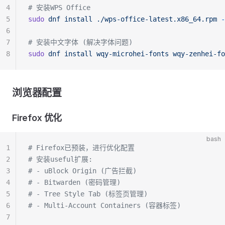
4
# 安装WPS Office
5
sudo
 dnf
 install
 ./wps-office-latest.x86_64.rpm
 -
6
7
# 安装中文字体 (解决字体问题)
8
sudo
 dnf
 install
 wqy-microhei-fonts
 wqy-zenhei-fo
浏览器配置
Firefox 优化
bash
1
# Firefox已预装，进行优化配置
2
# 安装useful扩展:
3
# - uBlock Origin (广告拦截)
4
# - Bitwarden (密码管理)
5
# - Tree Style Tab (标签页管理)
6
# - Multi-Account Containers (容器标签)
7