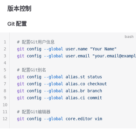
版本控制
Git 配置
bash
1
# 配置Git用户信息
2
git
 config
 --global
 user.name
 "Your Name"
3
git
 config
 --global
 user.email
 "
your.email@exampl
4
5
# 配置Git别名
6
git
 config
 --global
 alias.st
 status
7
git
 config
 --global
 alias.co
 checkout
8
git
 config
 --global
 alias.br
 branch
9
git
 config
 --global
 alias.ci
 commit
10
11
# 配置Git编辑器
12
git
 config
 --global
 core.editor
 vim