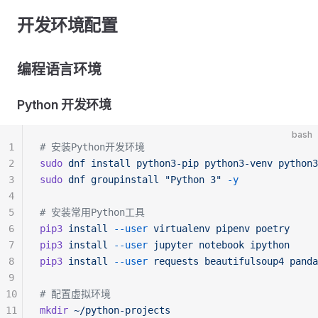
开发环境配置
编程语言环境
Python 开发环境
bash
1
# 安装Python开发环境
2
sudo
 dnf
 install
 python3-pip
 python3-venv
 python3
3
sudo
 dnf
 groupinstall
 "Python 3"
 -y
4
5
# 安装常用Python工具
6
pip3
 install
 --user
 virtualenv
 pipenv
 poetry
7
pip3
 install
 --user
 jupyter
 notebook
 ipython
8
pip3
 install
 --user
 requests
 beautifulsoup4
 panda
9
10
# 配置虚拟环境
11
mkdir
 ~/python-projects