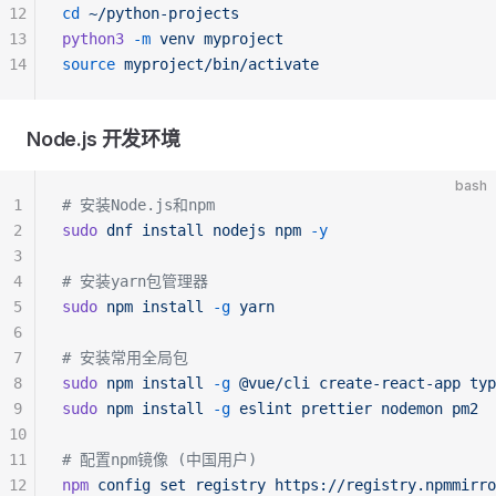
12
cd
 ~/python-projects
13
python3
 -m
 venv
 myproject
14
source
 myproject/bin/activate
Node.js 开发环境
bash
1
# 安装Node.js和npm
2
sudo
 dnf
 install
 nodejs
 npm
 -y
3
4
# 安装yarn包管理器
5
sudo
 npm
 install
 -g
 yarn
6
7
# 安装常用全局包
8
sudo
 npm
 install
 -g
 @vue/cli
 create-react-app
 typ
9
sudo
 npm
 install
 -g
 eslint
 prettier
 nodemon
 pm2
10
11
# 配置npm镜像 (中国用户)
12
npm
 config
 set
 registry
 https://registry.npmmirro