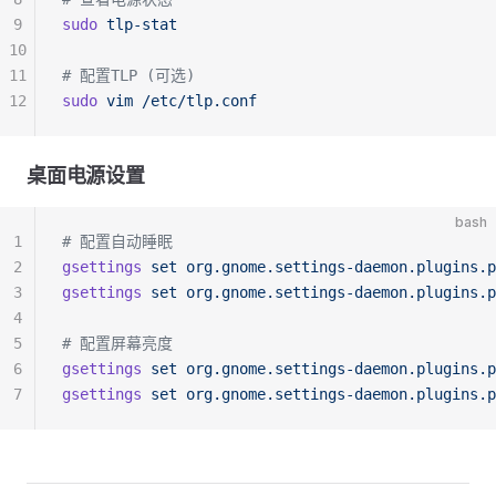
9
sudo
 tlp-stat
10
11
# 配置TLP (可选)
12
sudo
 vim
 /etc/tlp.conf
桌面电源设置
bash
1
# 配置自动睡眠
2
gsettings
 set
 org.gnome.settings-daemon.plugins.p
3
gsettings
 set
 org.gnome.settings-daemon.plugins.p
4
5
# 配置屏幕亮度
6
gsettings
 set
 org.gnome.settings-daemon.plugins.p
7
gsettings
 set
 org.gnome.settings-daemon.plugins.p