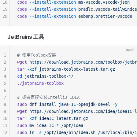
18
code
 --install-extension
 ms-vscode.vscode-json
19
code
 --install-extension
 bradlc.vscode-tailwindcs
20
code
 --install-extension
 esbenp.prettier-vscode
JetBrains 工具
bash
1
# 使用Toolbox安装
2
wget
 https://download.jetbrains.com/toolbox/jetbr
3
tar
 -xzf
 jetbrains-toolbox-latest.tar.gz
4
cd
 jetbrains-toolbox-
*
/
5
./jetbrains-toolbox
6
7
# 或者直接安装IntelliJ IDEA
8
sudo
 dnf
 install
 java-11-openjdk-devel
 -y
9
wget
 https://download.jetbrains.com/idea/ideaIC-l
10
tar
 -xzf
 ideaIC-latest.tar.gz
11
sudo
 mv
 idea-IC-
*
 /opt/idea
12
sudo
 ln
 -s
 /opt/idea/bin/idea.sh
 /usr/local/bin/i