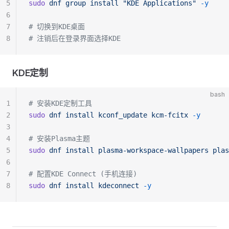
5
sudo
 dnf
 group
 install
 "KDE Applications"
 -y
6
7
# 切换到KDE桌面
8
# 注销后在登录界面选择KDE
KDE定制
bash
1
# 安装KDE定制工具
2
sudo
 dnf
 install
 kconf_update
 kcm-fcitx
 -y
3
4
# 安装Plasma主题
5
sudo
 dnf
 install
 plasma-workspace-wallpapers
 plas
6
7
# 配置KDE Connect (手机连接)
8
sudo
 dnf
 install
 kdeconnect
 -y