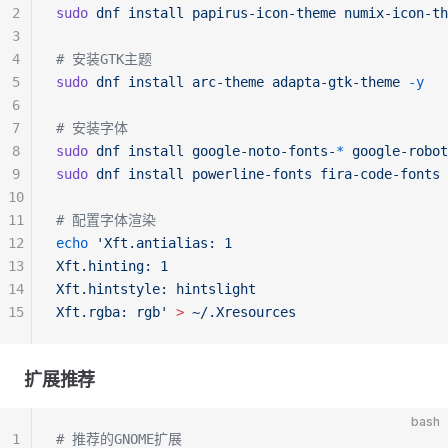
2
sudo
 dnf
 install
 papirus-icon-theme
 numix-icon-th
3
4
# 安装GTK主题
5
sudo
 dnf
 install
 arc-theme
 adapta-gtk-theme
 -y
6
7
# 安装字体
8
sudo
 dnf
 install
 google-noto-fonts-
*
 google-robot
9
sudo
 dnf
 install
 powerline-fonts
 fira-code-fonts
 
10
11
# 配置字体渲染
12
echo
 'Xft.antialias: 1
13
Xft.hinting: 1
14
Xft.hintstyle: hintslight
15
Xft.rgba: rgb'
 >
 ~/.Xresources
扩展推荐
bash
1
# 推荐的GNOME扩展