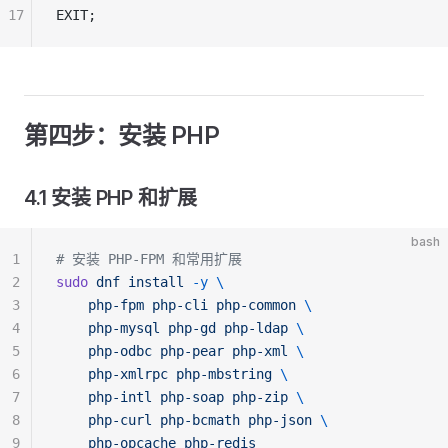
17
EXIT;
第四步：安装 PHP
4.1 安装 PHP 和扩展
bash
1
# 安装 PHP-FPM 和常用扩展
2
sudo
 dnf
 install
 -y
 \
3
    php-fpm
 php-cli
 php-common
 \
4
    php-mysql
 php-gd
 php-ldap
 \
5
    php-odbc
 php-pear
 php-xml
 \
6
    php-xmlrpc
 php-mbstring
 \
7
    php-intl
 php-soap
 php-zip
 \
8
    php-curl
 php-bcmath
 php-json
 \
9
    php-opcache
 php-redis