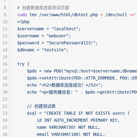
7
8
# 创建数据库连接测试页面
9
sudo
 tee
 /var/www/html/dbtest.php
 >
 /dev/null
 <<
'
10
<?php
11
$servername = "localhost";
12
$username = "webuser";
13
$password = "SecurePassword123!";
14
$dbname = "testsite";
15
16
try {
17
    $pdo = new PDO("mysql:host=$servername;dbname
18
    $pdo->setAttribute(PDO::ATTR_ERRMODE, PDO::ER
19
    echo "<h2>数据库连接成功！</h2>";
20
    echo "<p>服务器信息: " . $pdo->getAttribute(PDO
21
22
    // 创建测试表
23
    $sql = "CREATE TABLE IF NOT EXISTS users (
24
        id INT AUTO_INCREMENT PRIMARY KEY,
25
        name VARCHAR(50) NOT NULL,
26
        email VARCHAR(100) NOT NULL,