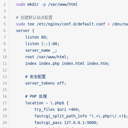
2
sudo
 mkdir
 -p
 /var/www/html
3
4
# 创建默认站点配置
5
sudo
 tee
 /etc/nginx/conf.d/default.conf
 >
 /dev/nu
6
server {
7
    listen 80;
8
    listen [::]:80;
9
    server_name _;
10
    root /var/www/html;
11
    index index.php index.html index.htm;
12
13
    # 安全配置
14
    server_tokens off;
15
16
    # PHP 处理
17
    location ~ \.php$ {
18
        try_files $uri =404;
19
        fastcgi_split_path_info ^(.+\.php)(/.+)$;
20
        fastcgi_pass 127.0.0.1:9000;