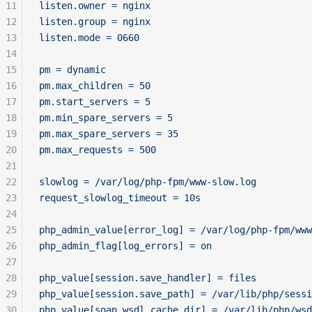
11
listen.owner = nginx
12
listen.group = nginx
13
listen.mode = 0660
14
15
pm = dynamic
16
pm.max_children = 50
17
pm.start_servers = 5
18
pm.min_spare_servers = 5
19
pm.max_spare_servers = 35
20
pm.max_requests = 500
21
22
slowlog = /var/log/php-fpm/www-slow.log
23
request_slowlog_timeout = 10s
24
25
php_admin_value[error_log] = /var/log/php-fpm/www
26
php_admin_flag[log_errors] = on
27
28
php_value[session.save_handler] = files
29
php_value[session.save_path] = /var/lib/php/sessi
30
php_value[soap.wsdl_cache_dir] = /var/lib/php/wsd