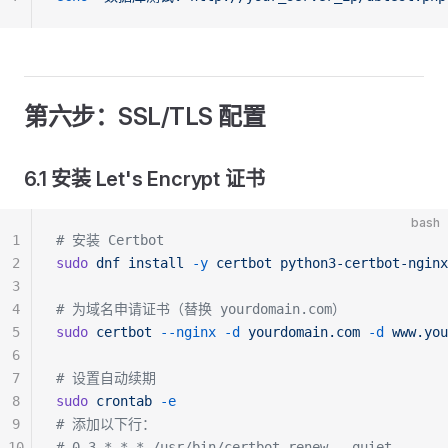
第六步：SSL/TLS 配置
6.1 安装 Let's Encrypt 证书
bash
1
# 安装 Certbot
2
sudo
 dnf
 install
 -y
 certbot
 python3-certbot-nginx
3
4
# 为域名申请证书（替换 yourdomain.com）
5
sudo
 certbot
 --nginx
 -d
 yourdomain.com
 -d
 www.you
6
7
# 设置自动续期
8
sudo
 crontab
 -e
9
# 添加以下行：
10
# 0 3 * * * /usr/bin/certbot renew --quiet