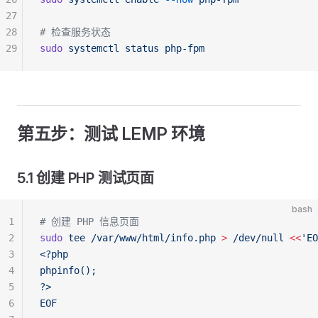
27
28
# 检查服务状态
29
sudo
 systemctl
 status
 php-fpm
第五步：测试 LEMP 环境
5.1 创建 PHP 测试页面
bash
1
# 创建 PHP 信息页面
2
sudo
 tee
 /var/www/html/info.php
 >
 /dev/null
 <<
'EO
3
<?php
4
phpinfo();
5
?>
6
EOF