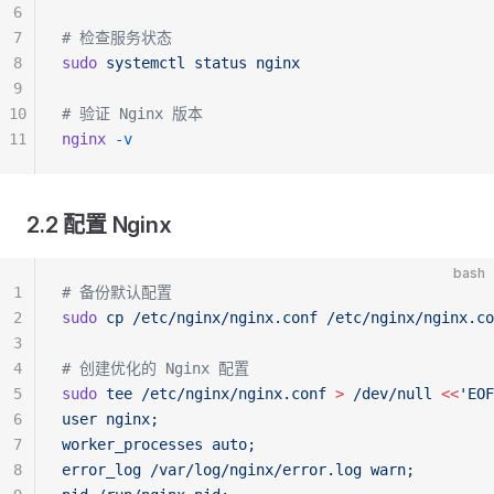
6
7
# 检查服务状态
8
sudo
 systemctl
 status
 nginx
9
10
# 验证 Nginx 版本
11
nginx
 -v
2.2 配置 Nginx
bash
1
# 备份默认配置
2
sudo
 cp
 /etc/nginx/nginx.conf
 /etc/nginx/nginx.co
3
4
# 创建优化的 Nginx 配置
5
sudo
 tee
 /etc/nginx/nginx.conf
 >
 /dev/null
 <<
'EOF
6
user nginx;
7
worker_processes auto;
8
error_log /var/log/nginx/error.log warn;