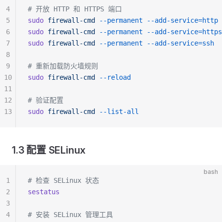
4
# 开放 HTTP 和 HTTPS 端口
5
sudo
 firewall-cmd
 --permanent
 --add-service=http
6
sudo
 firewall-cmd
 --permanent
 --add-service=https
7
sudo
 firewall-cmd
 --permanent
 --add-service=ssh
8
9
# 重新加载防火墙规则
10
sudo
 firewall-cmd
 --reload
11
12
# 验证配置
13
sudo
 firewall-cmd
 --list-all
1.3 配置 SELinux
bash
1
# 检查 SELinux 状态
2
sestatus
3
4
# 安装 SELinux 管理工具