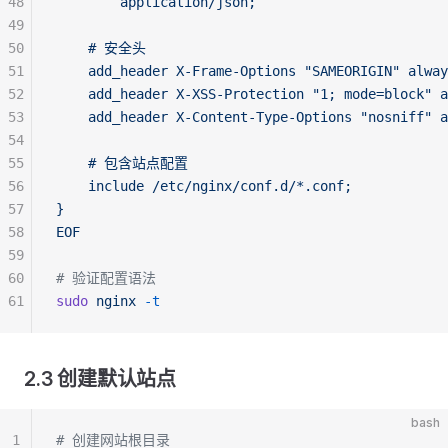
48
        application/json;
49
50
    # 安全头
51
    add_header X-Frame-Options "SAMEORIGIN" alway
52
    add_header X-XSS-Protection "1; mode=block" a
53
    add_header X-Content-Type-Options "nosniff" a
54
55
    # 包含站点配置
56
    include /etc/nginx/conf.d/*.conf;
57
}
58
EOF
59
60
# 验证配置语法
61
sudo
 nginx
 -t
2.3 创建默认站点
bash
1
# 创建网站根目录