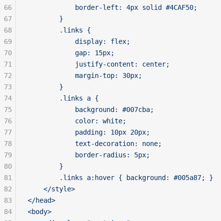
66
            border-left: 4px solid #4CAF50;
67
        }
68
        .links {
69
            display: flex;
70
            gap: 15px;
71
            justify-content: center;
72
            margin-top: 30px;
73
        }
74
        .links a {
75
            background: #007cba;
76
            color: white;
77
            padding: 10px 20px;
78
            text-decoration: none;
79
            border-radius: 5px;
80
        }
81
        .links a:hover { background: #005a87; }
82
    </style>
83
</head>
84
<body>