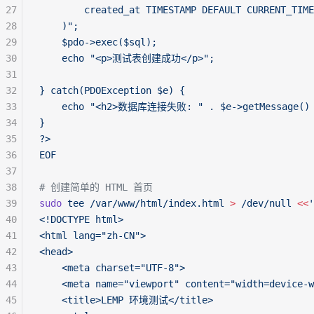
27
        created_at TIMESTAMP DEFAULT CURRENT_TIME
28
    )";
29
    $pdo->exec($sql);
30
    echo "<p>测试表创建成功</p>";
31
32
} catch(PDOException $e) {
33
    echo "<h2>数据库连接失败: " . $e->getMessage() 
34
}
35
?>
36
EOF
37
38
# 创建简单的 HTML 首页
39
sudo
 tee
 /var/www/html/index.html
 >
 /dev/null
 <<
'
40
<!DOCTYPE html>
41
<html lang="zh-CN">
42
<head>
43
    <meta charset="UTF-8">
44
    <meta name="viewport" content="width=device-w
45
    <title>LEMP 环境测试</title>