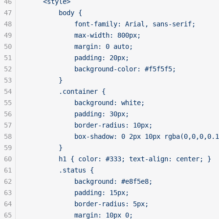
46
    <style>
47
        body {
48
            font-family: Arial, sans-serif;
49
            max-width: 800px;
50
            margin: 0 auto;
51
            padding: 20px;
52
            background-color: #f5f5f5;
53
        }
54
        .container {
55
            background: white;
56
            padding: 30px;
57
            border-radius: 10px;
58
            box-shadow: 0 2px 10px rgba(0,0,0,0.1
59
        }
60
        h1 { color: #333; text-align: center; }
61
        .status { 
62
            background: #e8f5e8; 
63
            padding: 15px; 
64
            border-radius: 5px; 
65
            margin: 10px 0;