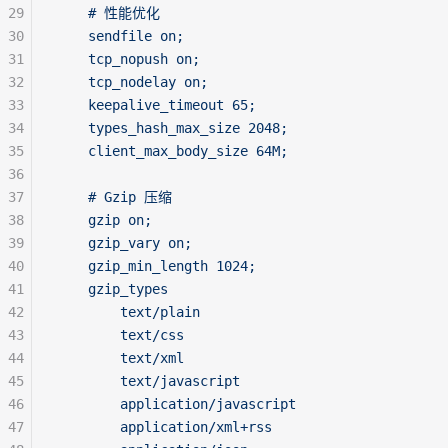
29
    # 性能优化
30
    sendfile on;
31
    tcp_nopush on;
32
    tcp_nodelay on;
33
    keepalive_timeout 65;
34
    types_hash_max_size 2048;
35
    client_max_body_size 64M;
36
37
    # Gzip 压缩
38
    gzip on;
39
    gzip_vary on;
40
    gzip_min_length 1024;
41
    gzip_types
42
        text/plain
43
        text/css
44
        text/xml
45
        text/javascript
46
        application/javascript
47
        application/xml+rss