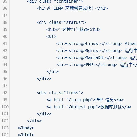
85
    <div class="container">
86
        <h1>🎉 LEMP 环境搭建成功！</h1>
87
88
        <div class="status">
89
            <h3>✅ 环境组件状态</h3>
90
            <ul>
91
                <li><strong>Linux:</strong> AlmaL
92
                <li><strong>Nginx:</strong> 运行
93
                <li><strong>MariaDB:</strong> 运
94
                <li><strong>PHP:</strong> 运行中<
95
            </ul>
96
        </div>
97
98
        <div class="links">
99
            <a href="/info.php">PHP 信息</a>
100
            <a href="/dbtest.php">数据库测试</a>
101
        </div>
102
    </div>
103
</body>
104
</html>