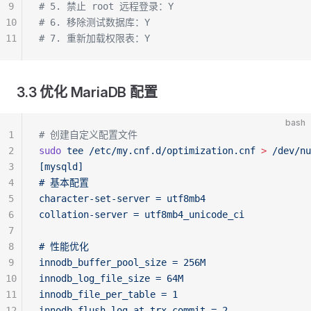
9
# 5. 禁止 root 远程登录：Y
10
# 6. 移除测试数据库：Y
11
# 7. 重新加载权限表：Y
3.3 优化 MariaDB 配置
bash
1
# 创建自定义配置文件
2
sudo
 tee
 /etc/my.cnf.d/optimization.cnf
 >
 /dev/nu
3
[mysqld]
4
# 基本配置
5
character-set-server = utf8mb4
6
collation-server = utf8mb4_unicode_ci
7
8
# 性能优化
9
innodb_buffer_pool_size = 256M
10
innodb_log_file_size = 64M
11
innodb_file_per_table = 1
12
innodb_flush_log_at_trx_commit = 2