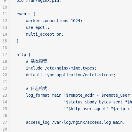
9
pid /run/nginx.pid;
10
11
events {
12
    worker_connections 1024;
13
    use epoll;
14
    multi_accept on;
15
}
16
17
http {
18
    # 基本配置
19
    include /etc/nginx/mime.types;
20
    default_type application/octet-stream;
21
22
    # 日志格式
23
    log_format main '$remote_addr - $remote_user 
24
                    '$status $body_bytes_sent "$h
25
                    '"$http_user_agent" "$http_x_
26
27
    access_log /var/log/nginx/access.log main;
28