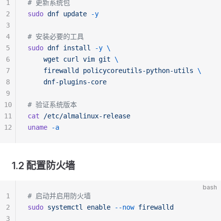
1
# 更新系统包
2
sudo
 dnf
 update
 -y
3
4
# 安装必要的工具
5
sudo
 dnf
 install
 -y
 \
6
    wget
 curl
 vim
 git
 \
7
    firewalld
 policycoreutils-python-utils
 \
8
    dnf-plugins-core
9
10
# 验证系统版本
11
cat
 /etc/almalinux-release
12
uname
 -a
1.2 配置防火墙
bash
1
# 启动并启用防火墙
2
sudo
 systemctl
 enable
 --now
 firewalld
3