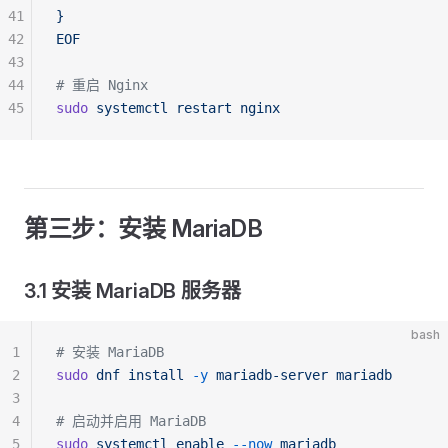
41
}
42
EOF
43
44
# 重启 Nginx
45
sudo
 systemctl
 restart
 nginx
第三步：安装 MariaDB
3.1 安装 MariaDB 服务器
bash
1
# 安装 MariaDB
2
sudo
 dnf
 install
 -y
 mariadb-server
 mariadb
3
4
# 启动并启用 MariaDB
5
sudo
 systemctl
 enable
 --now
 mariadb