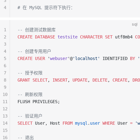
3
4
# 在 MySQL 提示符下执行：
sql
1
-- 创建测试数据库
2
CREATE
 DATABASE
 testsite
 CHARACTER
 SET
 utf8mb4 
CO
3
4
-- 创建专用用户
5
CREATE
 USER
 '
webuser
'@
'localhost'
 IDENTIFIED 
BY
 '
6
7
-- 授予权限
8
GRANT
 SELECT
, 
INSERT
, 
UPDATE
, 
DELETE
, 
CREATE
, 
DRO
9
10
-- 刷新权限
11
FLUSH PRIVILEGES;
12
13
-- 验证用户
14
SELECT
 User, Host 
FROM
 mysql
.
user
 WHERE
 User 
=
 'w
15
16
-- 退出