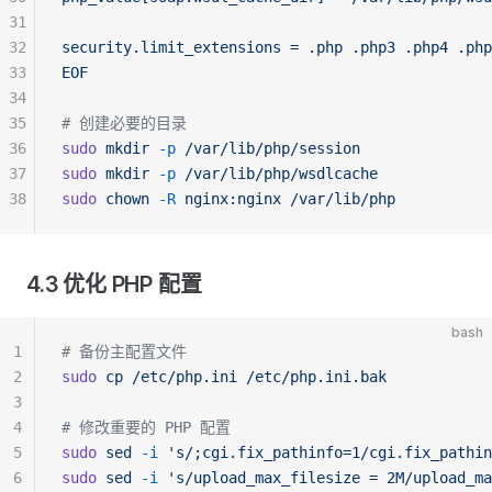
31
32
security.limit_extensions = .php .php3 .php4 .php
33
EOF
34
35
# 创建必要的目录
36
sudo
 mkdir
 -p
 /var/lib/php/session
37
sudo
 mkdir
 -p
 /var/lib/php/wsdlcache
38
sudo
 chown
 -R
 nginx:nginx
 /var/lib/php
4.3 优化 PHP 配置
bash
1
# 备份主配置文件
2
sudo
 cp
 /etc/php.ini
 /etc/php.ini.bak
3
4
# 修改重要的 PHP 配置
5
sudo
 sed
 -i
 's/;cgi.fix_pathinfo=1/cgi.fix_pathin
6
sudo
 sed
 -i
 's/upload_max_filesize = 2M/upload_ma