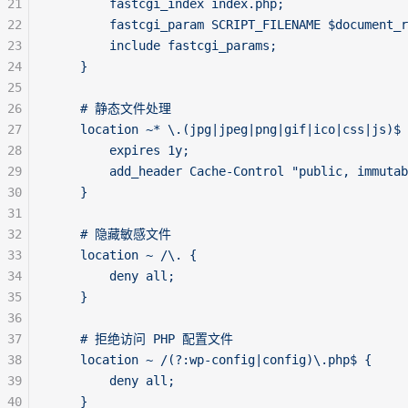
21
        fastcgi_index index.php;
22
        fastcgi_param SCRIPT_FILENAME $document_r
23
        include fastcgi_params;
24
    }
25
26
    # 静态文件处理
27
    location ~* \.(jpg|jpeg|png|gif|ico|css|js)$ 
28
        expires 1y;
29
        add_header Cache-Control "public, immutab
30
    }
31
32
    # 隐藏敏感文件
33
    location ~ /\. {
34
        deny all;
35
    }
36
37
    # 拒绝访问 PHP 配置文件
38
    location ~ /(?:wp-config|config)\.php$ {
39
        deny all;
40
    }