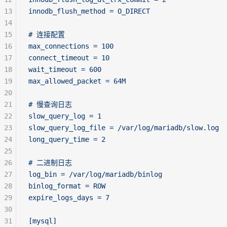
13
innodb_flush_method = O_DIRECT
14
15
# 连接配置
16
max_connections = 100
17
connect_timeout = 10
18
wait_timeout = 600
19
max_allowed_packet = 64M
20
21
# 慢查询日志
22
slow_query_log = 1
23
slow_query_log_file = /var/log/mariadb/slow.log
24
long_query_time = 2
25
26
# 二进制日志
27
log_bin = /var/log/mariadb/binlog
28
binlog_format = ROW
29
expire_logs_days = 7
30
31
[mysql]