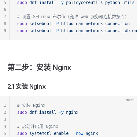
5
sudo
 dnf
 install
 -y
 policycoreutils-python-utils
6
7
# 设置 SELinux 布尔值（允许 Web 服务器连接数据库）
8
sudo
 setsebool
 -P
 httpd_can_network_connect
 on
9
sudo
 setsebool
 -P
 httpd_can_network_connect_db
 on
第二步：安装 Nginx
2.1 安装 Nginx
bash
1
# 安装 Nginx
2
sudo
 dnf
 install
 -y
 nginx
3
4
# 启动并启用 Nginx
5
sudo
 systemctl
 enable
 --now
 nginx