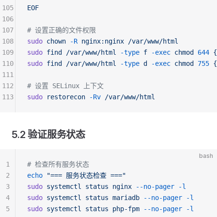
105
EOF
106
107
# 设置正确的文件权限
108
sudo
 chown
 -R
 nginx:nginx
 /var/www/html
109
sudo
 find
 /var/www/html
 -type
 f
 -exec
 chmod
 644
 {
110
sudo
 find
 /var/www/html
 -type
 d
 -exec
 chmod
 755
 {
111
112
# 设置 SELinux 上下文
113
sudo
 restorecon
 -Rv
 /var/www/html
5.2 验证服务状态
bash
1
# 检查所有服务状态
2
echo
 "=== 服务状态检查 ==="
3
sudo
 systemctl
 status
 nginx
 --no-pager
 -l
4
sudo
 systemctl
 status
 mariadb
 --no-pager
 -l
5
sudo
 systemctl
 status
 php-fpm
 --no-pager
 -l