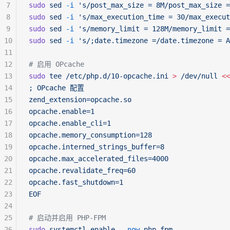
7
sudo
 sed
 -i
 's/post_max_size = 8M/post_max_size =
8
sudo
 sed
 -i
 's/max_execution_time = 30/max_execut
9
sudo
 sed
 -i
 's/memory_limit = 128M/memory_limit =
10
sudo
 sed
 -i
 's/;date.timezone =/date.timezone = A
11
12
# 启用 OPcache
13
sudo
 tee
 /etc/php.d/10-opcache.ini
 >
 /dev/null
 <<
14
; OPcache 配置
15
zend_extension=opcache.so
16
opcache.enable=1
17
opcache.enable_cli=1
18
opcache.memory_consumption=128
19
opcache.interned_strings_buffer=8
20
opcache.max_accelerated_files=4000
21
opcache.revalidate_freq=60
22
opcache.fast_shutdown=1
23
EOF
24
25
# 启动并启用 PHP-FPM
26
sudo
 systemctl
 enable
 --now
 php-fpm