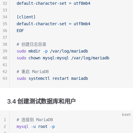
32
default-character-set = utf8mb4
33
34
[client]
35
default-character-set = utf8mb4
36
EOF
37
38
# 创建日志目录
39
sudo
 mkdir
 -p
 /var/log/mariadb
40
sudo
 chown
 mysql:mysql
 /var/log/mariadb
41
42
# 重启 MariaDB
43
sudo
 systemctl
 restart
 mariadb
3.4 创建测试数据库和用户
bash
1
# 连接到 MariaDB
2
mysql
 -u
 root
 -p