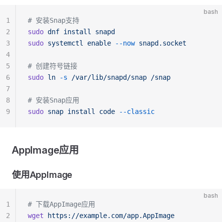
bash
1
# 安装Snap支持
2
sudo
 dnf
 install
 snapd
3
sudo
 systemctl
 enable
 --now
 snapd.socket
4
5
# 创建符号链接
6
sudo
 ln
 -s
 /var/lib/snapd/snap
 /snap
7
8
# 安装Snap应用
9
sudo
 snap
 install
 code
 --classic
AppImage应用
使用AppImage
bash
1
# 下载AppImage应用
2
wget
 https://example.com/app.AppImage