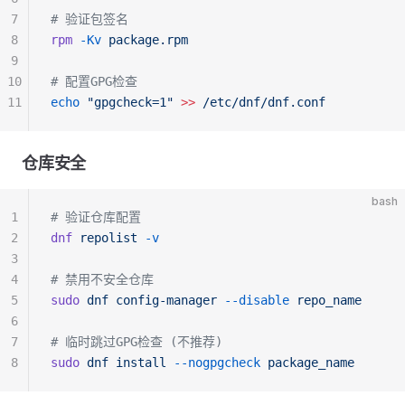
7
# 验证包签名
8
rpm
 -Kv
 package.rpm
9
10
# 配置GPG检查
11
echo
 "gpgcheck=1"
 >>
 /etc/dnf/dnf.conf
仓库安全
bash
1
# 验证仓库配置
2
dnf
 repolist
 -v
3
4
# 禁用不安全仓库
5
sudo
 dnf
 config-manager
 --disable
 repo_name
6
7
# 临时跳过GPG检查 (不推荐)
8
sudo
 dnf
 install
 --nogpgcheck
 package_name