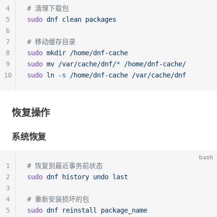
4
# 清理下载包
5
sudo
 dnf
 clean
 packages
6
7
# 移动缓存目录
8
sudo
 mkdir
 /home/dnf-cache
9
sudo
 mv
 /var/cache/dnf/
*
 /home/dnf-cache/
10
sudo
 ln
 -s
 /home/dnf-cache
 /var/cache/dnf
恢复操作
系统恢复
bash
1
# 恢复到最近事务前状态
2
sudo
 dnf
 history
 undo
 last
3
4
# 重新安装损坏的包
5
sudo
 dnf
 reinstall
 package_name