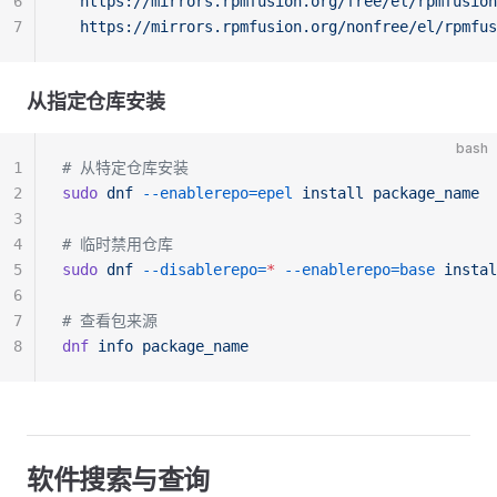
6
  https://mirrors.rpmfusion.org/free/el/rpmfusion
7
  https://mirrors.rpmfusion.org/nonfree/el/rpmfus
从指定仓库安装
bash
1
# 从特定仓库安装
2
sudo
 dnf
 --enablerepo=epel
 install
 package_name
3
4
# 临时禁用仓库
5
sudo
 dnf
 --disablerepo=
*
 --enablerepo=base
 instal
6
7
# 查看包来源
8
dnf
 info
 package_name
软件搜索与查询