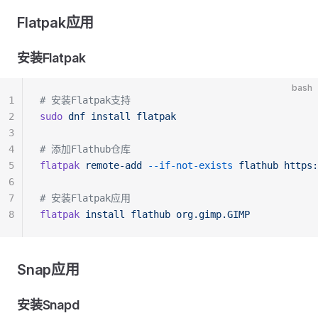
Flatpak应用
安装Flatpak
bash
1
# 安装Flatpak支持
2
sudo
 dnf
 install
 flatpak
3
4
# 添加Flathub仓库
5
flatpak
 remote-add
 --if-not-exists
 flathub
 https:
6
7
# 安装Flatpak应用
8
flatpak
 install
 flathub
 org.gimp.GIMP
Snap应用
安装Snapd