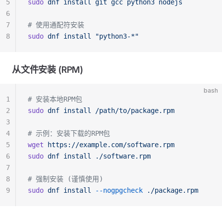
5
sudo
 dnf
 install
 git
 gcc
 python3
 nodejs
6
7
# 使用通配符安装
8
sudo
 dnf
 install
 "python3-*"
从文件安装 (RPM)
bash
1
# 安装本地RPM包
2
sudo
 dnf
 install
 /path/to/package.rpm
3
4
# 示例：安装下载的RPM包
5
wget
 https://example.com/software.rpm
6
sudo
 dnf
 install
 ./software.rpm
7
8
# 强制安装 (谨慎使用)
9
sudo
 dnf
 install
 --nogpgcheck
 ./package.rpm