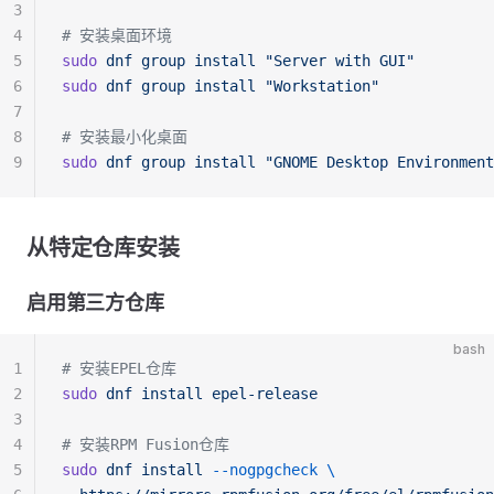
3
4
# 安装桌面环境
5
sudo
 dnf
 group
 install
 "Server with GUI"
6
sudo
 dnf
 group
 install
 "Workstation"
7
8
# 安装最小化桌面
9
sudo
 dnf
 group
 install
 "GNOME Desktop Environment
从特定仓库安装
启用第三方仓库
bash
1
# 安装EPEL仓库
2
sudo
 dnf
 install
 epel-release
3
4
# 安装RPM Fusion仓库
5
sudo
 dnf
 install
 --nogpgcheck
 \