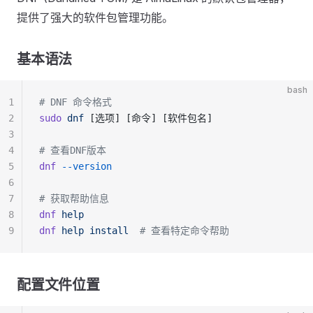
提供了强大的软件包管理功能。
基本语法
bash
1
# DNF 命令格式
2
sudo
 dnf
 [选项] [命令] [软件包名]
3
4
# 查看DNF版本
5
dnf
 --version
6
7
# 获取帮助信息
8
dnf
 help
9
dnf
 help
 install
  # 查看特定命令帮助
配置文件位置