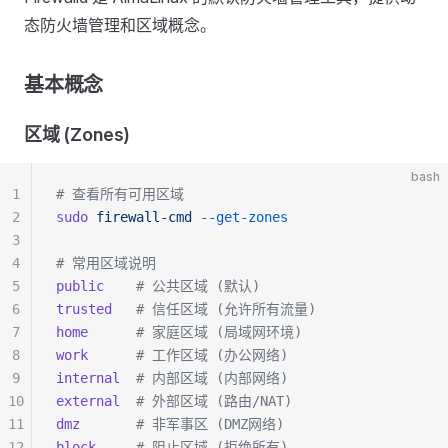
态防火墙管理和区域概念。
基本概念
区域 (Zones)
bash
1
# 查看所有可用区域
2
sudo
 firewall-cmd
 --get-zones
3
4
# 常用区域说明
5
public
    # 公共区域 (默认)
6
trusted
   # 信任区域 (允许所有流量)
7
home
      # 家庭区域 (局域网环境)
8
work
      # 工作区域 (办公网络)
9
internal
  # 内部区域 (内部网络)
10
external
  # 外部区域 (路由/NAT)
11
dmz
       # 非军事区 (DMZ网络)
12
block
     # 阻止区域 (拒绝所有)