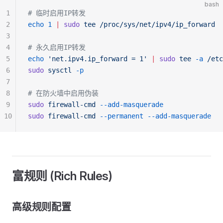
bash
1
# 临时启用IP转发
2
echo
 1
 |
 sudo
 tee
 /proc/sys/net/ipv4/ip_forward
3
4
# 永久启用IP转发
5
echo
 'net.ipv4.ip_forward = 1'
 |
 sudo
 tee
 -a
 /etc
6
sudo
 sysctl
 -p
7
8
# 在防火墙中启用伪装
9
sudo
 firewall-cmd
 --add-masquerade
10
sudo
 firewall-cmd
 --permanent
 --add-masquerade
富规则 (Rich Rules)
高级规则配置