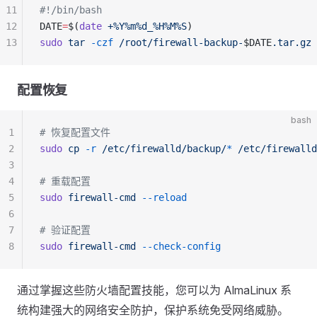
11
#!/bin/bash
12
DATE
=
$(
date
 +%Y%m%d_%H%M%S
)
13
sudo
 tar
 -czf
 /root/firewall-backup-
$DATE
.tar.gz
 
配置恢复
bash
1
# 恢复配置文件
2
sudo
 cp
 -r
 /etc/firewalld/backup/
*
 /etc/firewalld
3
4
# 重载配置
5
sudo
 firewall-cmd
 --reload
6
7
# 验证配置
8
sudo
 firewall-cmd
 --check-config
通过掌握这些防火墙配置技能，您可以为 AlmaLinux 系
统构建强大的网络安全防护，保护系统免受网络威胁。