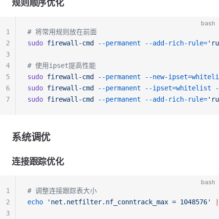
规则顺序优化
bash
1
# 将常用规则放在前面
2
sudo
 firewall-cmd
 --permanent
 --add-rich-rule=
'r
3
4
# 使用ipset提高性能
5
sudo
 firewall-cmd
 --permanent
 --new-ipset=whiteli
6
sudo
 firewall-cmd
 --permanent
 --ipset=whitelist
 -
7
sudo
 firewall-cmd
 --permanent
 --add-rich-rule=
'ru
系统调优
连接跟踪优化
bash
1
# 调整连接跟踪表大小
2
echo
 'net.netfilter.nf_conntrack_max = 1048576'
 |
3