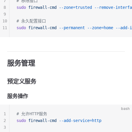
7
# 移除接口
8
sudo
 firewall-cmd
 --zone=trusted
 --remove-interfa
9
10
# 永久配置接口
11
sudo
 firewall-cmd
 --permanent
 --zone=home
 --add-i
服务管理
预定义服务
服务操作
bash
1
# 允许HTTP服务
2
sudo
 firewall-cmd
 --add-service=http
3