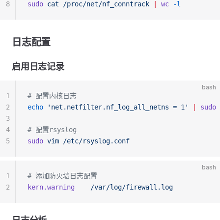
8
sudo
 cat
 /proc/net/nf_conntrack
 |
 wc
 -l
日志配置
启用日志记录
bash
1
# 配置内核日志
2
echo
 'net.netfilter.nf_log_all_netns = 1'
 |
 sudo
 
3
4
# 配置rsyslog
5
sudo
 vim
 /etc/rsyslog.conf
bash
1
# 添加防火墙日志配置
2
kern.warning
    /var/log/firewall.log