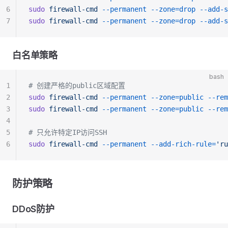
6
sudo
 firewall-cmd
 --permanent
 --zone=drop
 --add-s
7
sudo
 firewall-cmd
 --permanent
 --zone=drop
 --add-s
白名单策略
bash
1
# 创建严格的public区域配置
2
sudo
 firewall-cmd
 --permanent
 --zone=public
 --rem
3
sudo
 firewall-cmd
 --permanent
 --zone=public
 --rem
4
5
# 只允许特定IP访问SSH
6
sudo
 firewall-cmd
 --permanent
 --add-rich-rule=
'r
防护策略
DDoS防护