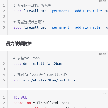
bash
1
# 限制同一IP的连接频率
2
sudo
 firewall-cmd
 --permanent
 --add-rich-rule=
'ru
3
4
# 配置连接状态跟踪
5
sudo
 firewall-cmd
 --permanent
 --add-rich-rule=
'ru
暴力破解防护
bash
1
# 安装fail2ban
2
sudo
 dnf
 install
 fail2ban
3
4
# 配置fail2ban与firewalld协作
5
sudo
 vim
 /etc/fail2ban/jail.local
ini
1
[DEFAULT]
2
banaction
 = firewallcmd-ipset