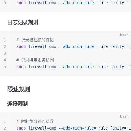
5
sudo
 firewall-cmd
 --add-rich-rule=
'rule family="i
日志记录规则
bash
1
# 记录被拒绝的连接
2
sudo
 firewall-cmd
 --add-rich-rule=
'rule family="i
3
4
# 记录特定服务访问
5
sudo
 firewall-cmd
 --add-rich-rule=
'rule family="i
限速规则
连接限制
bash
1
# 限制每分钟连接数
2
sudo
 firewall-cmd
 --add-rich-rule=
'rule family="i