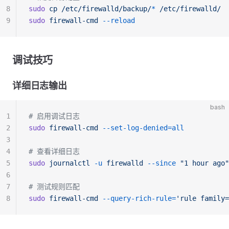
8
sudo
 cp
 /etc/firewalld/backup/
*
 /etc/firewalld/
9
sudo
 firewall-cmd
 --reload
调试技巧
详细日志输出
bash
1
# 启用调试日志
2
sudo
 firewall-cmd
 --set-log-denied=all
3
4
# 查看详细日志
5
sudo
 journalctl
 -u
 firewalld
 --since
 "1 hour ago"
6
7
# 测试规则匹配
8
sudo
 firewall-cmd
 --query-rich-rule=
'rule family