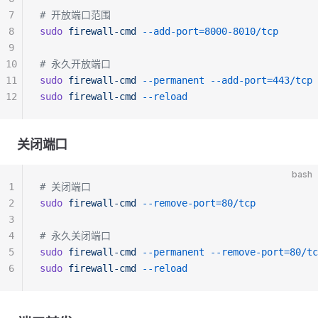
7
# 开放端口范围
8
sudo
 firewall-cmd
 --add-port=8000-8010/tcp
9
10
# 永久开放端口
11
sudo
 firewall-cmd
 --permanent
 --add-port=443/tcp
12
sudo
 firewall-cmd
 --reload
关闭端口
bash
1
# 关闭端口
2
sudo
 firewall-cmd
 --remove-port=80/tcp
3
4
# 永久关闭端口
5
sudo
 firewall-cmd
 --permanent
 --remove-port=80/tc
6
sudo
 firewall-cmd
 --reload