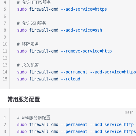
4
# 允许HTTPS服务
5
sudo
 firewall-cmd
 --add-service=https
6
7
# 允许SSH服务
8
sudo
 firewall-cmd
 --add-service=ssh
9
10
# 移除服务
11
sudo
 firewall-cmd
 --remove-service=http
12
13
# 永久配置
14
sudo
 firewall-cmd
 --permanent
 --add-service=https
15
sudo
 firewall-cmd
 --reload
常用服务配置
bash
1
# Web服务器配置
2
sudo
 firewall-cmd
 --permanent
 --add-service=http
3
sudo
 firewall-cmd
 --permanent
 --add-service=https