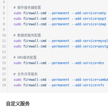
4
5
# 邮件服务器配置
6
sudo
 firewall-cmd
 --permanent
 --add-service=smtp
7
sudo
 firewall-cmd
 --permanent
 --add-service=pop3
8
sudo
 firewall-cmd
 --permanent
 --add-service=imap
9
10
# 数据库服务配置
11
sudo
 firewall-cmd
 --permanent
 --add-service=mysql
12
sudo
 firewall-cmd
 --permanent
 --add-service=postg
13
14
# DNS服务配置
15
sudo
 firewall-cmd
 --permanent
 --add-service=dns
16
17
# 文件共享服务
18
sudo
 firewall-cmd
 --permanent
 --add-service=samba
19
sudo
 firewall-cmd
 --permanent
 --add-service=nfs
自定义服务