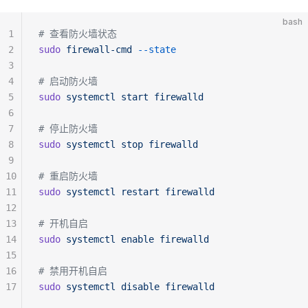
bash
1
# 查看防火墙状态
2
sudo
 firewall-cmd
 --state
3
4
# 启动防火墙
5
sudo
 systemctl
 start
 firewalld
6
7
# 停止防火墙
8
sudo
 systemctl
 stop
 firewalld
9
10
# 重启防火墙
11
sudo
 systemctl
 restart
 firewalld
12
13
# 开机自启
14
sudo
 systemctl
 enable
 firewalld
15
16
# 禁用开机自启
17
sudo
 systemctl
 disable
 firewalld