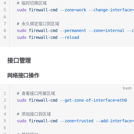
4
# 临时切换区域
5
sudo
 firewall-cmd
 --zone=work
 --change-interface=
6
7
# 永久绑定接口到区域
8
sudo
 firewall-cmd
 --permanent
 --zone=internal
 --c
9
sudo
 firewall-cmd
 --reload
接口管理
网络接口操作
bash
1
# 查看接口所属区域
2
sudo
 firewall-cmd
 --get-zone-of-interface=eth0
3
4
# 添加接口到区域
5
sudo
 firewall-cmd
 --zone=trusted
 --add-interface=
6