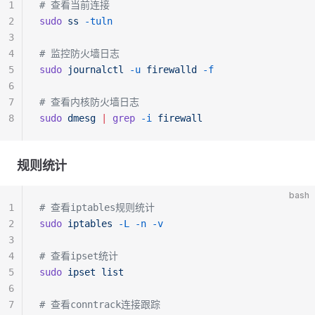
1
# 查看当前连接
2
sudo
 ss
 -tuln
3
4
# 监控防火墙日志
5
sudo
 journalctl
 -u
 firewalld
 -f
6
7
# 查看内核防火墙日志
8
sudo
 dmesg
 |
 grep
 -i
 firewall
规则统计
bash
1
# 查看iptables规则统计
2
sudo
 iptables
 -L
 -n
 -v
3
4
# 查看ipset统计
5
sudo
 ipset
 list
6
7
# 查看conntrack连接跟踪