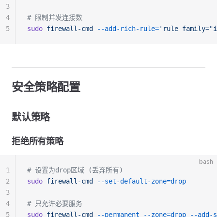
3
4
# 限制并发连接数
5
sudo
 firewall-cmd
 --add-rich-rule=
'rule family="i
安全策略配置
默认策略
拒绝所有策略
bash
1
# 设置为drop区域 (丢弃所有)
2
sudo
 firewall-cmd
 --set-default-zone=drop
3
4
# 只允许必要服务
5
sudo
 firewall-cmd
 --permanent
 --zone=drop
 --add-s