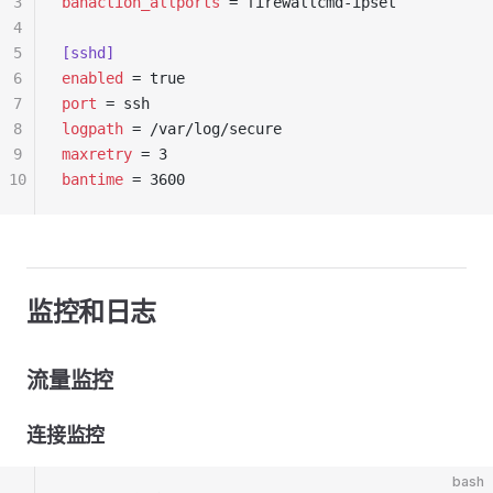
3
banaction_allports
 = firewallcmd-ipset
4
5
[sshd]
6
enabled
 = true
7
port
 = ssh
8
logpath
 = /var/log/secure
9
maxretry
 = 3
10
bantime
 = 3600
监控和日志
流量监控
连接监控
bash