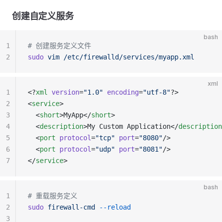
创建自定义服务
bash
1
# 创建服务定义文件
2
sudo
 vim
 /etc/firewalld/services/myapp.xml
xml
1
<?
xml
 version
=
"1.0"
 encoding
=
"utf-8"
?>
2
<
service
>
3
  <
short
>MyApp</
short
>
4
  <
description
>My Custom Application</
description
5
  <
port
 protocol
=
"tcp"
 port
=
"8080"
/>
6
  <
port
 protocol
=
"udp"
 port
=
"8081"
/>
7
</
service
>
bash
1
# 重载服务定义
2
sudo
 firewall-cmd
 --reload
3