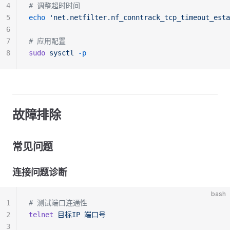
4
# 调整超时时间
5
echo
 'net.netfilter.nf_conntrack_tcp_timeout_esta
6
7
# 应用配置
8
sudo
 sysctl
 -p
故障排除
常见问题
连接问题诊断
bash
1
# 测试端口连通性
2
telnet
 目标IP
 端口号
3