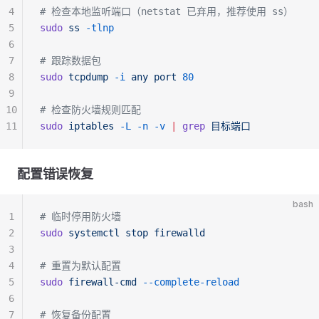
4
# 检查本地监听端口（netstat 已弃用，推荐使用 ss）
5
sudo
 ss
 -tlnp
6
7
# 跟踪数据包
8
sudo
 tcpdump
 -i
 any
 port
 80
9
10
# 检查防火墙规则匹配
11
sudo
 iptables
 -L
 -n
 -v
 |
 grep
 目标端口
配置错误恢复
bash
1
# 临时停用防火墙
2
sudo
 systemctl
 stop
 firewalld
3
4
# 重置为默认配置
5
sudo
 firewall-cmd
 --complete-reload
6
7
# 恢复备份配置