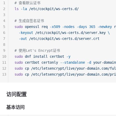
1
# 查看默认证书
2
ls
 -la
 /etc/cockpit/ws-certs.d/
3
4
# 生成自签名证书
5
sudo
 openssl
 req
 -x509
 -nodes
 -days
 365
 -newkey
 r
6
  -keyout
 /etc/cockpit/ws-certs.d/server.key
 \
7
  -out
 /etc/cockpit/ws-certs.d/server.crt
8
9
# 使用Let's Encrypt证书
10
sudo
 dnf
 install
 certbot
 -y
11
sudo
 certbot
 certonly
 --standalone
 -d
 your-domain
12
sudo
 cp
 /etc/letsencrypt/live/your-domain.com/ful
13
sudo
 cp
 /etc/letsencrypt/live/your-domain.com/pri
访问配置
基本访问