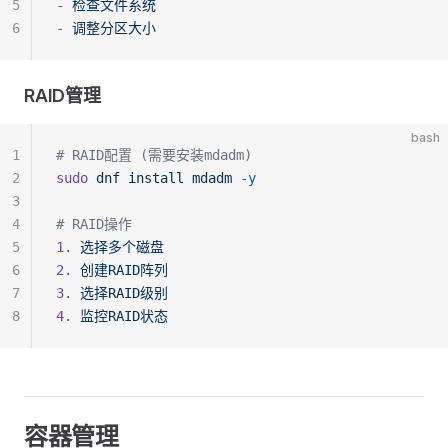
5
-
 检查文件系统
6
-
 调整分区大小
RAID管理
bash
1
# RAID配置 (需要安装mdadm)
2
sudo
 dnf
 install
 mdadm
 -y
3
4
# RAID操作
5
1.
 选择多个磁盘
6
2.
 创建RAID阵列
7
3.
 选择RAID级别
8
4.
 监控RAID状态
容器管理