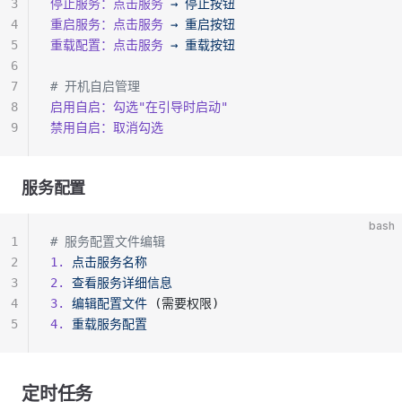
3
停止服务：点击服务
 →
 停止按钮
4
重启服务：点击服务
 →
 重启按钮
5
重载配置：点击服务
 →
 重载按钮
6
7
# 开机自启管理
8
启用自启：勾选
"在引导时启动"
9
禁用自启：取消勾选
服务配置
bash
1
# 服务配置文件编辑
2
1.
 点击服务名称
3
2.
 查看服务详细信息
4
3.
 编辑配置文件
 (需要权限)
5
4.
 重载服务配置
定时任务