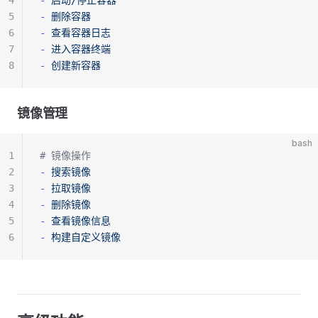
4
-
 启动/停止容器
5
-
 删除容器
6
-
 查看容器日志
7
-
 进入容器终端
8
-
 创建新容器
镜像管理
bash
1
# 镜像操作
2
-
 搜索镜像
3
-
 拉取镜像
4
-
 删除镜像
5
-
 查看镜像信息
6
-
 构建自定义镜像