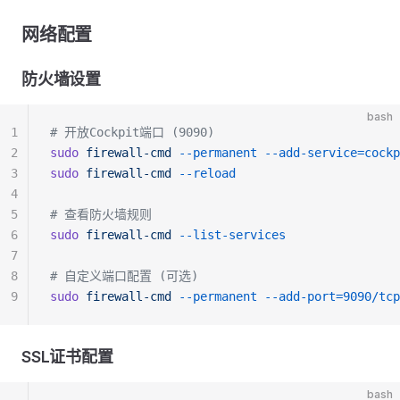
网络配置
防火墙设置
bash
1
# 开放Cockpit端口 (9090)
2
sudo
 firewall-cmd
 --permanent
 --add-service=cockp
3
sudo
 firewall-cmd
 --reload
4
5
# 查看防火墙规则
6
sudo
 firewall-cmd
 --list-services
7
8
# 自定义端口配置 (可选)
9
sudo
 firewall-cmd
 --permanent
 --add-port=9090/tcp
SSL证书配置
bash