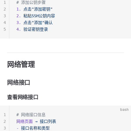
1
# 添加公钥步骤
2
1.
 点击"添加密钥"
3
2.
 粘贴SSH公钥内容
4
3.
 点击"添加"确认
5
4.
 验证密钥登录
网络管理
网络接口
查看网络接口
bash
1
# 网络接口信息
2
网络页面
 →
 接口列表
3
-
 接口名称和类型