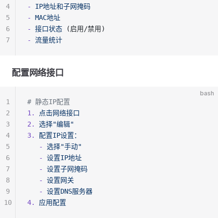
4
-
 IP地址和子网掩码
5
-
 MAC地址
6
-
 接口状态
 (启用/禁用)
7
-
 流量统计
配置网络接口
bash
1
# 静态IP配置
2
1.
 点击网络接口
3
2.
 选择"编辑"
4
3.
 配置IP设置：
5
   -
 选择"手动"
6
   -
 设置IP地址
7
   -
 设置子网掩码
8
   -
 设置网关
9
   -
 设置DNS服务器
10
4.
 应用配置