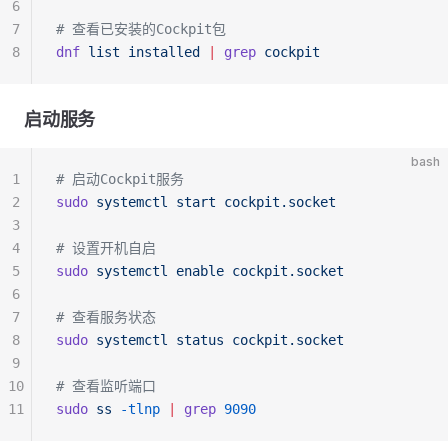
6
7
# 查看已安装的Cockpit包
8
dnf
 list
 installed
 |
 grep
 cockpit
启动服务
bash
1
# 启动Cockpit服务
2
sudo
 systemctl
 start
 cockpit.socket
3
4
# 设置开机自启
5
sudo
 systemctl
 enable
 cockpit.socket
6
7
# 查看服务状态
8
sudo
 systemctl
 status
 cockpit.socket
9
10
# 查看监听端口
11
sudo
 ss
 -tlnp
 |
 grep
 9090