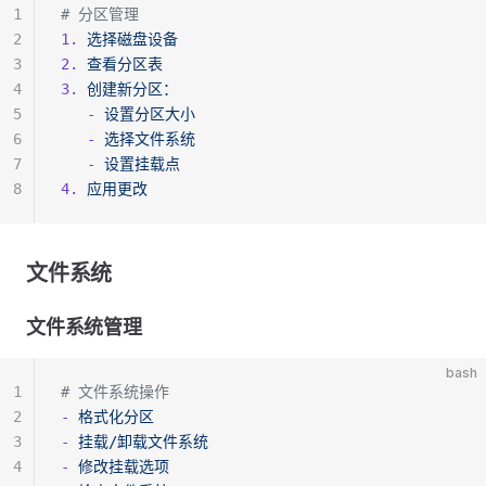
1
# 分区管理
2
1.
 选择磁盘设备
3
2.
 查看分区表
4
3.
 创建新分区：
5
   -
 设置分区大小
6
   -
 选择文件系统
7
   -
 设置挂载点
8
4.
 应用更改
文件系统
文件系统管理
bash
1
# 文件系统操作
2
-
 格式化分区
3
-
 挂载/卸载文件系统
4
-
 修改挂载选项