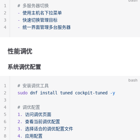
bash
1
# 多服务器切换
2
-
 使用主机名下拉菜单
3
-
 快速切换管理目标
4
-
 统一界面管理多台服务器
性能调优
系统调优配置
bash
1
# 安装调优工具
2
sudo
 dnf
 install
 tuned
 cockpit-tuned
 -y
3
4
# 调优配置
5
1.
 访问调优页面
6
2.
 查看当前调优配置
7
3.
 选择适合的调优配置文件
8
4.
 应用配置