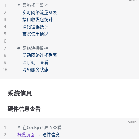
1
# 网络接口监控
2
-
 实时网络流量图表
3
-
 接口收发包统计
4
-
 网络错误统计
5
-
 带宽使用情况
6
7
# 网络连接监控
8
-
 活动网络连接列表
9
-
 监听端口查看
10
-
 网络服务状态
系统信息
硬件信息查看
bash
1
# 在Cockpit界面查看
2
概览页面
 →
 硬件信息