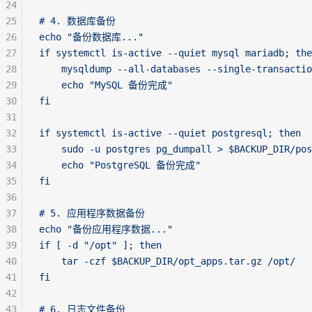
24
25
# 4. 数据库备份
26
echo "备份数据库..."
27
if systemctl is-active --quiet mysql mariadb; the
28
    mysqldump --all-databases --single-transactio
29
    echo "MySQL 备份完成"
30
fi
31
32
if systemctl is-active --quiet postgresql; then
33
    sudo -u postgres pg_dumpall > $BACKUP_DIR/pos
34
    echo "PostgreSQL 备份完成"
35
fi
36
37
# 5. 应用程序数据备份
38
echo "备份应用程序数据..."
39
if [ -d "/opt" ]; then
40
    tar -czf $BACKUP_DIR/opt_apps.tar.gz /opt/
41
fi
42
43
# 6. 日志文件备份