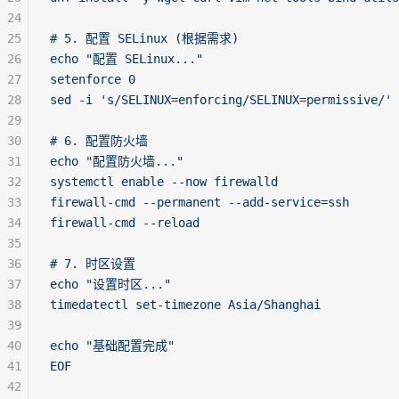
24
25
# 5. 配置 SELinux (根据需求)
26
echo "配置 SELinux..."
27
setenforce 0
28
sed -i 's/SELINUX=enforcing/SELINUX=permissive/' 
29
30
# 6. 配置防火墙
31
echo "配置防火墙..."
32
systemctl enable --now firewalld
33
firewall-cmd --permanent --add-service=ssh
34
firewall-cmd --reload
35
36
# 7. 时区设置
37
echo "设置时区..."
38
timedatectl set-timezone Asia/Shanghai
39
40
echo "基础配置完成"
41
EOF
42