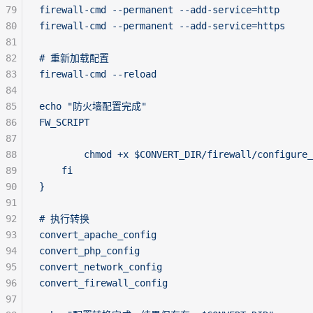
79
firewall-cmd --permanent --add-service=http
80
firewall-cmd --permanent --add-service=https
81
82
# 重新加载配置
83
firewall-cmd --reload
84
85
echo "防火墙配置完成"
86
FW_SCRIPT
87
88
        chmod +x $CONVERT_DIR/firewall/configure_
89
    fi
90
}
91
92
# 执行转换
93
convert_apache_config
94
convert_php_config
95
convert_network_config
96
convert_firewall_config
97