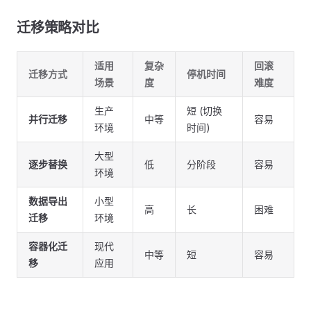
迁移策略对比
适用
复杂
回滚
迁移方式
停机时间
场景
度
难度
生产
短 (切换
并行迁移
中等
容易
环境
时间)
大型
逐步替换
低
分阶段
容易
环境
数据导出
小型
高
长
困难
迁移
环境
容器化迁
现代
中等
短
容易
移
应用