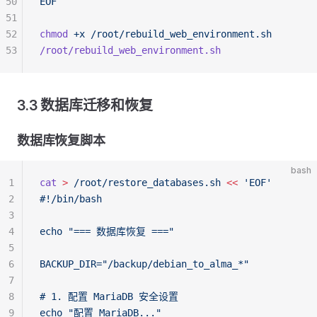
50
EOF
51
52
chmod
 +x
 /root/rebuild_web_environment.sh
53
/root/rebuild_web_environment.sh
3.3 数据库迁移和恢复
数据库恢复脚本
bash
1
cat
 >
 /root/restore_databases.sh
 <<
 'EOF'
2
#!/bin/bash
3
4
echo "=== 数据库恢复 ==="
5
6
BACKUP_DIR="/backup/debian_to_alma_*"
7
8
# 1. 配置 MariaDB 安全设置
9
echo "配置 MariaDB..."