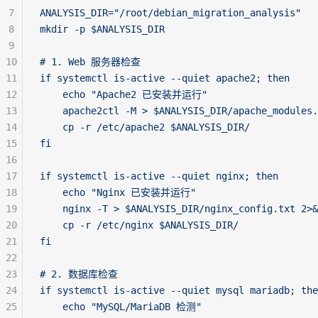
7
ANALYSIS_DIR="/root/debian_migration_analysis"
8
mkdir -p $ANALYSIS_DIR
9
10
# 1. Web 服务器检查
11
if systemctl is-active --quiet apache2; then
12
    echo "Apache2 已安装并运行"
13
    apache2ctl -M > $ANALYSIS_DIR/apache_modules.
14
    cp -r /etc/apache2 $ANALYSIS_DIR/
15
fi
16
17
if systemctl is-active --quiet nginx; then
18
    echo "Nginx 已安装并运行"
19
    nginx -T > $ANALYSIS_DIR/nginx_config.txt 2>&
20
    cp -r /etc/nginx $ANALYSIS_DIR/
21
fi
22
23
# 2. 数据库检查
24
if systemctl is-active --quiet mysql mariadb; the
25
    echo "MySQL/MariaDB 检测"