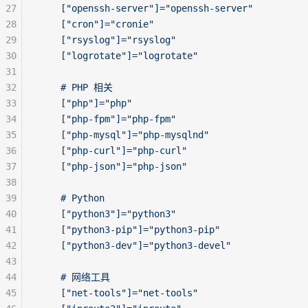
27
    ["openssh-server"]="openssh-server"
28
    ["cron"]="cronie"
29
    ["rsyslog"]="rsyslog"
30
    ["logrotate"]="logrotate"
31
32
    # PHP 相关
33
    ["php"]="php"
34
    ["php-fpm"]="php-fpm"
35
    ["php-mysql"]="php-mysqlnd"
36
    ["php-curl"]="php-curl"
37
    ["php-json"]="php-json"
38
39
    # Python
40
    ["python3"]="python3"
41
    ["python3-pip"]="python3-pip"
42
    ["python3-dev"]="python3-devel"
43
44
    # 网络工具
45
    ["net-tools"]="net-tools"