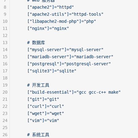
7
    # Web 服务器
8
    ["apache2"]="httpd"
9
    ["apache2-utils"]="httpd-tools"
10
    ["libapache2-mod-php"]="php"
11
    ["nginx"]="nginx"
12
13
    # 数据库
14
    ["mysql-server"]="mysql-server"
15
    ["mariadb-server"]="mariadb-server"
16
    ["postgresql"]="postgresql-server"
17
    ["sqlite3"]="sqlite"
18
19
    # 开发工具
20
    ["build-essential"]="gcc gcc-c++ make"
21
    ["git"]="git"
22
    ["curl"]="curl"
23
    ["wget"]="wget"
24
    ["vim"]="vim"
25
26
    # 系统工具