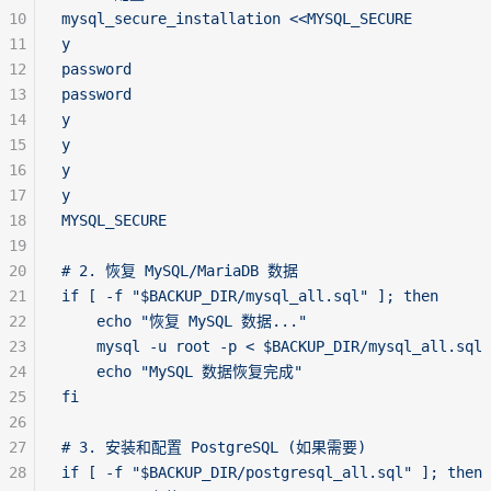
10
mysql_secure_installation <<MYSQL_SECURE
11
y
12
password
13
password
14
y
15
y
16
y
17
y
18
MYSQL_SECURE
19
20
# 2. 恢复 MySQL/MariaDB 数据
21
if [ -f "$BACKUP_DIR/mysql_all.sql" ]; then
22
    echo "恢复 MySQL 数据..."
23
    mysql -u root -p < $BACKUP_DIR/mysql_all.sql
24
    echo "MySQL 数据恢复完成"
25
fi
26
27
# 3. 安装和配置 PostgreSQL (如果需要)
28
if [ -f "$BACKUP_DIR/postgresql_all.sql" ]; then