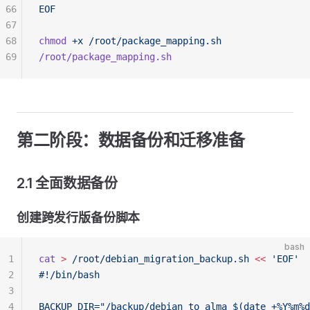
66
EOF
67
68
chmod
 +x
 /root/package_mapping.sh
69
/root/package_mapping.sh
第二阶段：数据备份和迁移准备
2.1 全面数据备份
创建跨发行版备份脚本
bash
1
cat
 >
 /root/debian_migration_backup.sh
 <<
 'EOF'
2
#!/bin/bash
3
4
BACKUP_DIR="/backup/debian_to_alma_$(date +%Y%m%d