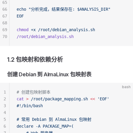
65
66
echo "分析完成，结果保存在: $ANALYSIS_DIR"
67
EOF
68
69
chmod
 +x
 /root/debian_analysis.sh
70
/root/debian_analysis.sh
1.2 包映射和依赖分析
创建 Debian 到 AlmaLinux 包映射表
bash
1
# 创建包映射脚本
2
cat
 >
 /root/package_mapping.sh
 <<
 'EOF'
3
#!/bin/bash
4
5
# 常用 Debian 到 AlmaLinux 包映射
6
declare -A PACKAGE_MAP=(