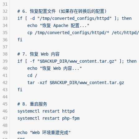
31
32
# 6. 恢复配置文件 (如果存在转换后的配置)
33
if [ -d "/tmp/converted_configs/httpd" ]; then
34
    echo "恢复 Apache 配置..."
35
    cp /tmp/converted_configs/httpd/* /etc/httpd/
36
fi
37
38
# 7. 恢复 Web 内容
39
if [ -f "$BACKUP_DIR/www_content.tar.gz" ]; then
40
    echo "恢复 Web 内容..."
41
    cd /
42
    tar -xzf $BACKUP_DIR/www_content.tar.gz
43
fi
44
45
# 8. 重启服务
46
systemctl restart httpd
47
systemctl restart php-fpm
48
49
echo "Web 环境重建完成"