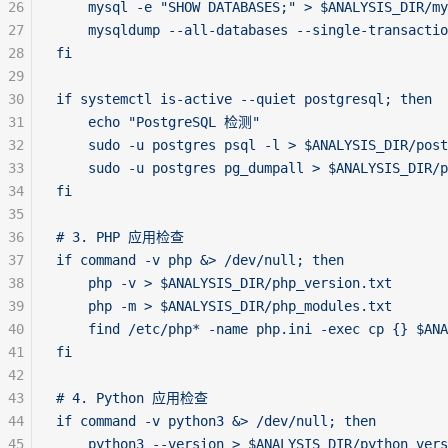
26
    mysql -e "SHOW DATABASES;" > $ANALYSIS_DIR/my
27
    mysqldump --all-databases --single-transactio
28
fi
29
30
if systemctl is-active --quiet postgresql; then
31
    echo "PostgreSQL 检测"
32
    sudo -u postgres psql -l > $ANALYSIS_DIR/post
33
    sudo -u postgres pg_dumpall > $ANALYSIS_DIR/p
34
fi
35
36
# 3. PHP 应用检查
37
if command -v php &> /dev/null; then
38
    php -v > $ANALYSIS_DIR/php_version.txt
39
    php -m > $ANALYSIS_DIR/php_modules.txt
40
    find /etc/php* -name php.ini -exec cp {} $ANA
41
fi
42
43
# 4. Python 应用检查
44
if command -v python3 &> /dev/null; then
45
    python3 --version > $ANALYSIS_DIR/python_vers