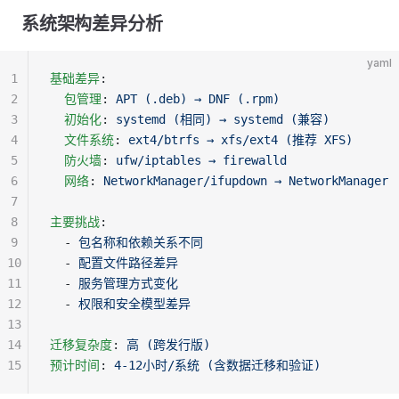
系统架构差异分析
yaml
1
基础差异
:
2
  包管理
: 
APT (.deb) → DNF (.rpm)
3
  初始化
: 
systemd (相同) → systemd (兼容)
4
  文件系统
: 
ext4/btrfs → xfs/ext4 (推荐 XFS)
5
  防火墙
: 
ufw/iptables → firewalld
6
  网络
: 
NetworkManager/ifupdown → NetworkManager
7
8
主要挑战
:
9
  - 
包名称和依赖关系不同
10
  - 
配置文件路径差异
11
  - 
服务管理方式变化
12
  - 
权限和安全模型差异
13
14
迁移复杂度
: 
高 (跨发行版)
15
预计时间
: 
4-12小时/系统 (含数据迁移和验证)