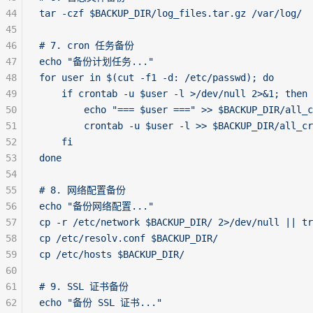
44
tar -czf $BACKUP_DIR/log_files.tar.gz /var/log/
45
46
# 7. cron 任务备份
47
echo "备份计划任务..."
48
for user in $(cut -f1 -d: /etc/passwd); do
49
    if crontab -u $user -l >/dev/null 2>&1; then
50
        echo "=== $user ===" >> $BACKUP_DIR/all_c
51
        crontab -u $user -l >> $BACKUP_DIR/all_cr
52
    fi
53
done
54
55
# 8. 网络配置备份
56
echo "备份网络配置..."
57
cp -r /etc/network $BACKUP_DIR/ 2>/dev/null || tr
58
cp /etc/resolv.conf $BACKUP_DIR/
59
cp /etc/hosts $BACKUP_DIR/
60
61
# 9. SSL 证书备份
62
echo "备份 SSL 证书..."