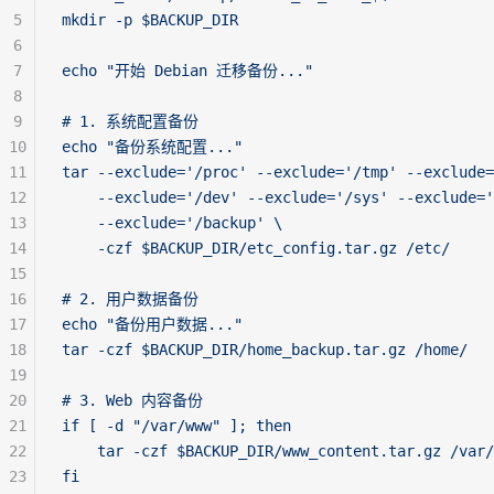
5
mkdir -p $BACKUP_DIR
6
7
echo "开始 Debian 迁移备份..."
8
9
# 1. 系统配置备份
10
echo "备份系统配置..."
11
tar --exclude='/proc' --exclude='/tmp' --exclude=
12
    --exclude='/dev' --exclude='/sys' --exclude='
13
    --exclude='/backup' \
14
    -czf $BACKUP_DIR/etc_config.tar.gz /etc/
15
16
# 2. 用户数据备份
17
echo "备份用户数据..."
18
tar -czf $BACKUP_DIR/home_backup.tar.gz /home/
19
20
# 3. Web 内容备份
21
if [ -d "/var/www" ]; then
22
    tar -czf $BACKUP_DIR/www_content.tar.gz /var/
23
fi