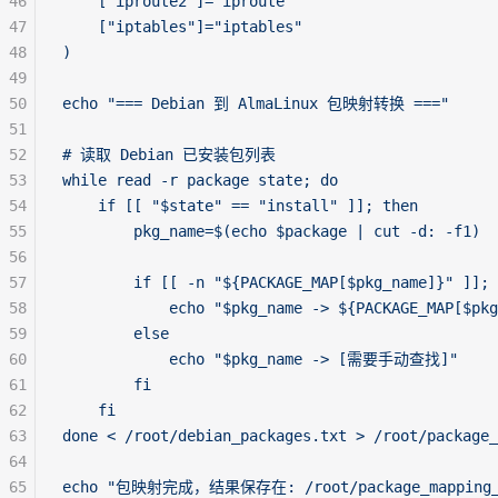
46
    ["iproute2"]="iproute"
47
    ["iptables"]="iptables"
48
)
49
50
echo "=== Debian 到 AlmaLinux 包映射转换 ==="
51
52
# 读取 Debian 已安装包列表
53
while read -r package state; do
54
    if [[ "$state" == "install" ]]; then
55
        pkg_name=$(echo $package | cut -d: -f1)
56
57
        if [[ -n "${PACKAGE_MAP[$pkg_name]}" ]]; 
58
            echo "$pkg_name -> ${PACKAGE_MAP[$pkg
59
        else
60
            echo "$pkg_name -> [需要手动查找]"
61
        fi
62
    fi
63
done < /root/debian_packages.txt > /root/package_
64
65
echo "包映射完成，结果保存在: /root/package_mapping_r