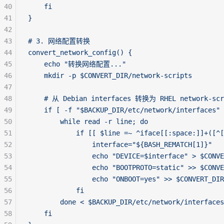
40
    fi
41
}
42
43
# 3. 网络配置转换
44
convert_network_config() {
45
    echo "转换网络配置..."
46
    mkdir -p $CONVERT_DIR/network-scripts
47
48
    # 从 Debian interfaces 转换为 RHEL network-scr
49
    if [ -f "$BACKUP_DIR/etc/network/interfaces" 
50
        while read -r line; do
51
            if [[ $line =~ ^iface[[:space:]]+([^[
52
                interface="${BASH_REMATCH[1]}"
53
                echo "DEVICE=$interface" > $CONV
54
                echo "BOOTPROTO=static" >> $CONV
55
                echo "ONBOOT=yes" >> $CONVERT_DIR
56
            fi
57
        done < $BACKUP_DIR/etc/network/interfaces
58
    fi