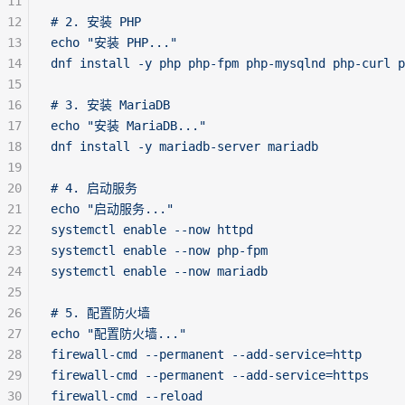
11
12
# 2. 安装 PHP
13
echo "安装 PHP..."
14
dnf install -y php php-fpm php-mysqlnd php-curl 
15
16
# 3. 安装 MariaDB
17
echo "安装 MariaDB..."
18
dnf install -y mariadb-server mariadb
19
20
# 4. 启动服务
21
echo "启动服务..."
22
systemctl enable --now httpd
23
systemctl enable --now php-fpm
24
systemctl enable --now mariadb
25
26
# 5. 配置防火墙
27
echo "配置防火墙..."
28
firewall-cmd --permanent --add-service=http
29
firewall-cmd --permanent --add-service=https
30
firewall-cmd --reload