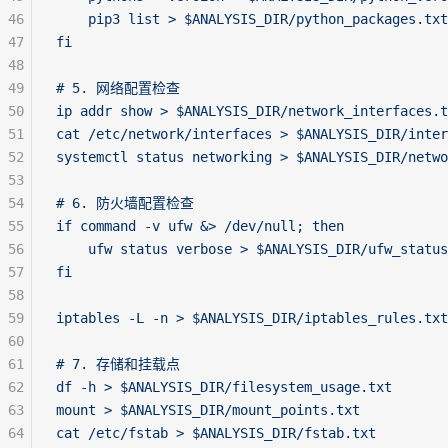
46
    pip3 list > $ANALYSIS_DIR/python_packages.txt
47
fi
48
49
# 5. 网络配置检查
50
ip addr show > $ANALYSIS_DIR/network_interfaces.t
51
cat /etc/network/interfaces > $ANALYSIS_DIR/inte
52
systemctl status networking > $ANALYSIS_DIR/netwo
53
54
# 6. 防火墙配置检查
55
if command -v ufw &> /dev/null; then
56
    ufw status verbose > $ANALYSIS_DIR/ufw_status
57
fi
58
59
iptables -L -n > $ANALYSIS_DIR/iptables_rules.txt
60
61
# 7. 存储和挂载点
62
df -h > $ANALYSIS_DIR/filesystem_usage.txt
63
mount > $ANALYSIS_DIR/mount_points.txt
64
cat /etc/fstab > $ANALYSIS_DIR/fstab.txt