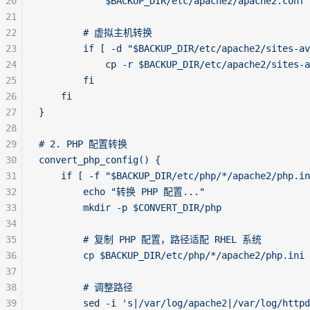
20
            $BACKUP_DIR/etc/apache2/apache2.conf 
21
22
        # 虚拟主机转换
23
        if [ -d "$BACKUP_DIR/etc/apache2/sites-av
24
            cp -r $BACKUP_DIR/etc/apache2/sites-a
25
        fi
26
    fi
27
}
28
29
# 2. PHP 配置转换
30
convert_php_config() {
31
    if [ -f "$BACKUP_DIR/etc/php/*/apache2/php.in
32
        echo "转换 PHP 配置..."
33
        mkdir -p $CONVERT_DIR/php
34
35
        # 复制 PHP 配置，路径适配 RHEL 系统
36
        cp $BACKUP_DIR/etc/php/*/apache2/php.ini 
37
38
        # 调整路径
39
        sed -i 's|/var/log/apache2|/var/log/httpd