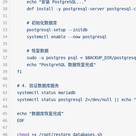
29
    echo "安装 PostgreSQL..."
30
    dnf install -y postgresql-server postgresql-c
31
32
    # 初始化数据库
33
    postgresql-setup --initdb
34
    systemctl enable --now postgresql
35
36
    # 恢复数据
37
    sudo -u postgres psql < $BACKUP_DIR/postgresq
38
    echo "PostgreSQL 数据恢复完成"
39
fi
40
41
# 4. 验证数据库服务
42
systemctl status mariadb
43
systemctl status postgresql 2>/dev/null || echo
44
45
echo "数据库恢复完成"
46
EOF
47
48
chmod
 +x
 /root/restore_databases.sh