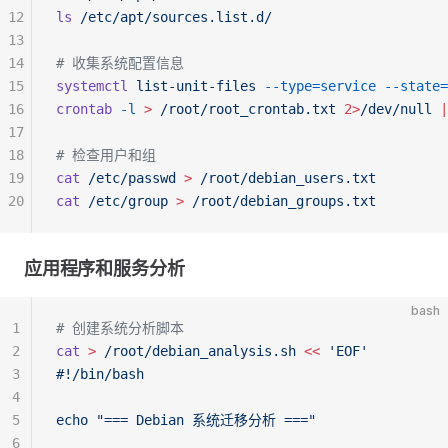
12
ls
 /etc/apt/sources.list.d/
13
14
# 收集系统配置信息
15
systemctl
 list-unit-files
 --type=service
 --state=
16
crontab
 -l
 >
 /root/root_crontab.txt
 2>
/dev/null
 |
17
18
# 检查用户和组
19
cat
 /etc/passwd
 >
 /root/debian_users.txt
20
cat
 /etc/group
 >
 /root/debian_groups.txt
应用程序和服务分析
bash
1
# 创建系统分析脚本
2
cat
 >
 /root/debian_analysis.sh
 <<
 'EOF'
3
#!/bin/bash
4
5
echo "=== Debian 系统迁移分析 ==="
6