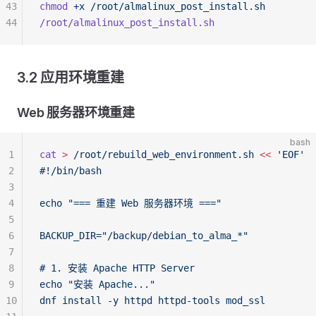
43
chmod
 +x
 /root/almalinux_post_install.sh
44
/root/almalinux_post_install.sh
3.2 应用环境重建
Web 服务器环境重建
bash
1
cat
 >
 /root/rebuild_web_environment.sh
 <<
 'EOF'
2
#!/bin/bash
3
4
echo "=== 重建 Web 服务器环境 ==="
5
6
BACKUP_DIR="/backup/debian_to_alma_*"
7
8
# 1. 安装 Apache HTTP Server
9
echo "安装 Apache..."
10
dnf install -y httpd httpd-tools mod_ssl