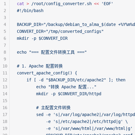
1
cat
 >
 /root/config_converter.sh
 <<
 'EOF'
2
#!/bin/bash
3
4
BACKUP_DIR="/backup/debian_to_alma_$(date +%Y%m%d
5
CONVERT_DIR="/tmp/converted_configs"
6
mkdir -p $CONVERT_DIR
7
8
echo "=== 配置文件转换工具 ==="
9
10
# 1. Apache 配置转换
11
convert_apache_config() {
12
    if [ -d "$BACKUP_DIR/etc/apache2" ]; then
13
        echo "转换 Apache 配置..."
14
        mkdir -p $CONVERT_DIR/httpd
15
16
        # 主配置文件转换
17
        sed -e 's|/var/log/apache2|/var/log/httpd
18
            -e 's|/etc/apache2|/etc/httpd|g' \
19
            -e 's|/var/www/html|/var/www/html|g' 