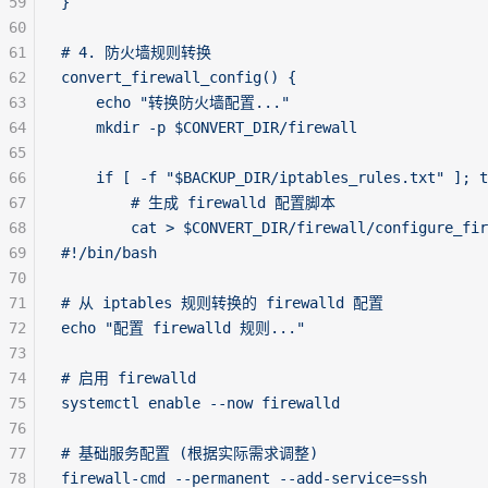
59
}
60
61
# 4. 防火墙规则转换
62
convert_firewall_config() {
63
    echo "转换防火墙配置..."
64
    mkdir -p $CONVERT_DIR/firewall
65
66
    if [ -f "$BACKUP_DIR/iptables_rules.txt" ]; t
67
        # 生成 firewalld 配置脚本
68
        cat > $CONVERT_DIR/firewall/configure_fir
69
#!/bin/bash
70
71
# 从 iptables 规则转换的 firewalld 配置
72
echo "配置 firewalld 规则..."
73
74
# 启用 firewalld
75
systemctl enable --now firewalld
76
77
# 基础服务配置 (根据实际需求调整)
78
firewall-cmd --permanent --add-service=ssh