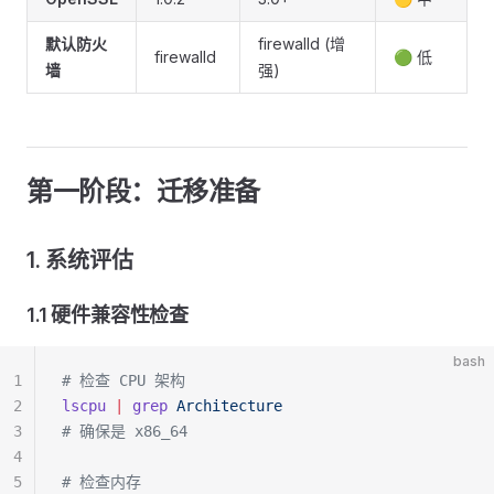
默认防火
firewalld (增
firewalld
🟢 低
墙
强)
第一阶段：迁移准备
1. 系统评估
1.1 硬件兼容性检查
bash
1
# 检查 CPU 架构
2
lscpu
 |
 grep
 Architecture
3
# 确保是 x86_64
4
5
# 检查内存