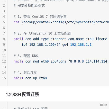
2
# 需要转换配置格式
3
4
# 1. 查看 CentOS 7 的网络配置
5
cat
 /backup/centos7-configs/etc/sysconfig/network
6
7
# 2. 在 AlmaLinux 10 上重新配置
8
nmcli
 con
 add
 type
 ethernet
 con-name
 eth0
 ifname
 
9
    ip4
 192.168.1.100/24
 gw4
 192.168.1.1
10
11
# 3. 配置 DNS
12
nmcli
 con
 mod
 eth0
 ipv4.dns
 "8.8.8.8 114.114.114.
13
14
# 4. 激活连接
15
nmcli
 con
 up
 eth0
1.2 SSH 配置迁移
bash