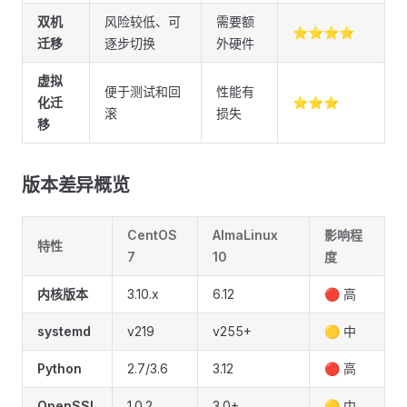
双机
风险较低、可
需要额
⭐⭐⭐⭐
迁移
逐步切换
外硬件
虚拟
便于测试和回
性能有
化迁
⭐⭐⭐
滚
损失
移
版本差异概览
CentOS
AlmaLinux
影响程
特性
7
10
度
内核版本
3.10.x
6.12
🔴 高
systemd
v219
v255+
🟡 中
Python
2.7/3.6
3.12
🔴 高
OpenSSL
1.0.2
3.0+
🟡 中