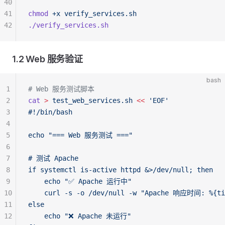
40
41
chmod
 +x
 verify_services.sh
42
./verify_services.sh
1.2 Web 服务验证
bash
1
# Web 服务测试脚本
2
cat
 >
 test_web_services.sh
 <<
 'EOF'
3
#!/bin/bash
4
5
echo "=== Web 服务测试 ==="
6
7
# 测试 Apache
8
if systemctl is-active httpd &>/dev/null; then
9
    echo "✅ Apache 运行中"
10
    curl -s -o /dev/null -w "Apache 响应时间: %{tim
11
else
12
    echo "❌ Apache 未运行"