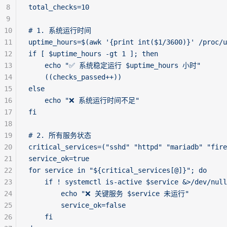
8
total_checks=10
9
10
# 1. 系统运行时间
11
uptime_hours=$(awk '{print int($1/3600)}' /proc/u
12
if [ $uptime_hours -gt 1 ]; then
13
    echo "✅ 系统稳定运行 $uptime_hours 小时"
14
    ((checks_passed++))
15
else
16
    echo "❌ 系统运行时间不足"
17
fi
18
19
# 2. 所有服务状态
20
critical_services=("sshd" "httpd" "mariadb" "fire
21
service_ok=true
22
for service in "${critical_services[@]}"; do
23
    if ! systemctl is-active $service &>/dev/null
24
        echo "❌ 关键服务 $service 未运行"
25
        service_ok=false
26
    fi