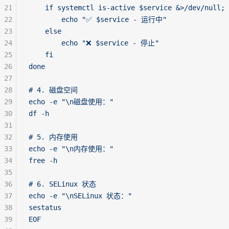
21
    if systemctl is-active $service &>/dev/null; 
22
        echo "✅ $service - 运行中"
23
    else
24
        echo "❌ $service - 停止"
25
    fi
26
done
27
28
# 4. 磁盘空间
29
echo -e "\n磁盘使用："
30
df -h
31
32
# 5. 内存使用
33
echo -e "\n内存使用："
34
free -h
35
36
# 6. SELinux 状态
37
echo -e "\nSELinux 状态："
38
sestatus
39
EOF