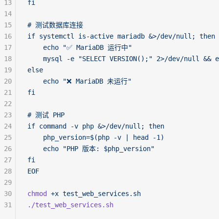
13
fi
14
15
# 测试数据库连接
16
if systemctl is-active mariadb &>/dev/null; then
17
    echo "✅ MariaDB 运行中"
18
    mysql -e "SELECT VERSION();" 2>/dev/null 
19
else
20
    echo "❌ MariaDB 未运行"
21
fi
22
23
# 测试 PHP
24
if command -v php &>/dev/null; then
25
    php_version=$(php -v | head -1)
26
    echo "PHP 版本: $php_version"
27
fi
28
EOF
29
30
chmod
 +x
 test_web_services.sh
31
./test_web_services.sh