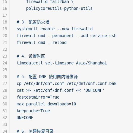
15
    firewalld fail2ban \
16
    policycoreutils-python-utils
17
18
# 3. 配置防火墙
19
systemctl enable --now firewalld
20
firewall-cmd --permanent --add-service=ssh
21
firewall-cmd --reload
22
23
# 4. 设置时区
24
timedatectl set-timezone Asia/Shanghai
25
26
# 5. 配置 DNF 使用国内镜像源
27
cp /etc/dnf/dnf.conf /etc/dnf/dnf.conf.bak
28
cat >> /etc/dnf/dnf.conf << 'DNFCONF'
29
fastestmirror=True
30
max_parallel_downloads=10
31
keepcache=True
32
DNFCONF
33
34
# 6. 创建恢复目录