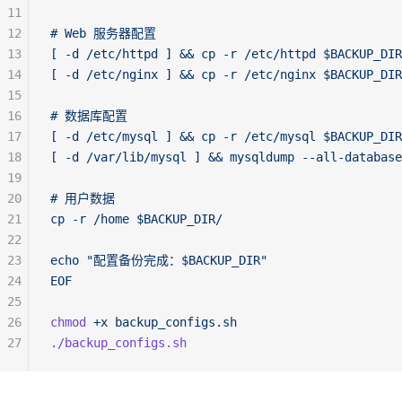
11
12
# Web 服务器配置
13
[ -d /etc/httpd ] && cp -r /etc/httpd $BACKUP_DIR
14
[ -d /etc/nginx ] && cp -r /etc/nginx $BACKUP_DIR
15
16
# 数据库配置  
17
[ -d /etc/mysql ] && cp -r /etc/mysql $BACKUP_DIR
18
[ -d /var/lib/mysql ] && mysqldump --all-database
19
20
# 用户数据
21
cp -r /home $BACKUP_DIR/
22
23
echo "配置备份完成：$BACKUP_DIR"
24
EOF
25
26
chmod
 +x
 backup_configs.sh
27
./backup_configs.sh