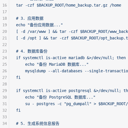
16
tar -czf $BACKUP_ROOT/home_backup.tar.gz /home
17
18
# 3. 应用数据
19
echo "备份应用数据..."
20
[ -d /var/www ] && tar -czf $BACKUP_ROOT/www_back
21
[ -d /opt ] && tar -czf $BACKUP_ROOT/opt_backup.t
22
23
# 4. 数据库备份
24
if systemctl is-active mariadb &>/dev/null; then
25
    echo "备份 MariaDB 数据库..."
26
    mysqldump --all-databases --single-transactio
27
fi
28
29
if systemctl is-active postgresql &>/dev/null; th
30
    echo "备份 PostgreSQL 数据库..."
31
    su - postgres -c "pg_dumpall" > $BACKUP_ROOT/
32
fi
33
34
# 5. 生成系统信息报告