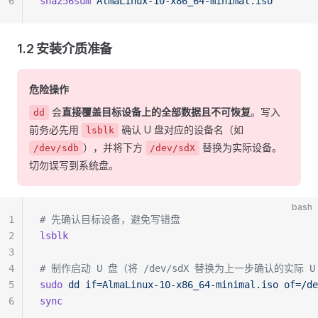
6
sha256sum
 AlmaLinux-10-x86_64-minimal.iso
1.2 安装介质准备
危险操作
会
直接覆盖目标设备上的全部数据且不可恢复
。写入
dd
前务必先用
确认 U 盘对应的设备名（如
lsblk
），并将下方
替换为实际设备。
/dev/sdb
/dev/sdX
切勿误写到系统盘。
bash
1
# 先确认目标设备，避免写错盘
2
lsblk
3
4
# 制作启动 U 盘（将 /dev/sdX 替换为上一步确认的实际 
5
sudo
 dd
 if=AlmaLinux-10-x86_64-minimal.iso
 of=/de
6
sync