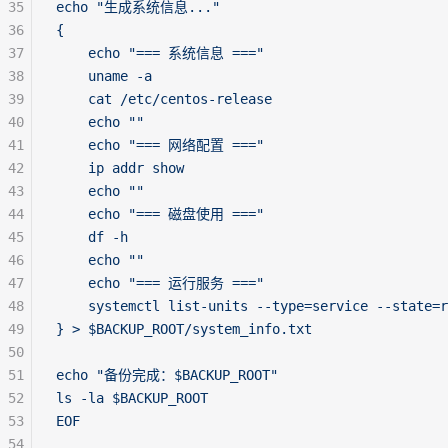
35
echo "生成系统信息..."
36
{
37
    echo "=== 系统信息 ==="
38
    uname -a
39
    cat /etc/centos-release
40
    echo ""
41
    echo "=== 网络配置 ==="
42
    ip addr show
43
    echo ""
44
    echo "=== 磁盘使用 ==="
45
    df -h
46
    echo ""
47
    echo "=== 运行服务 ==="
48
    systemctl list-units --type=service --state=r
49
} > $BACKUP_ROOT/system_info.txt
50
51
echo "备份完成：$BACKUP_ROOT"
52
ls -la $BACKUP_ROOT
53
EOF
54