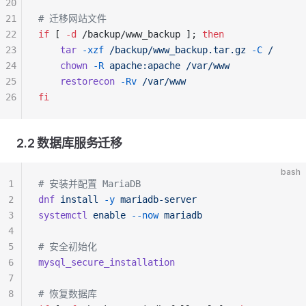
20
21
# 迁移网站文件
22
if
 [ 
-d
 /backup/www_backup ]; 
then
23
    tar
 -xzf
 /backup/www_backup.tar.gz
 -C
 /
24
    chown
 -R
 apache:apache
 /var/www
25
    restorecon
 -Rv
 /var/www
26
fi
2.2 数据库服务迁移
bash
1
# 安装并配置 MariaDB
2
dnf
 install
 -y
 mariadb-server
3
systemctl
 enable
 --now
 mariadb
4
5
# 安全初始化
6
mysql_secure_installation
7
8
# 恢复数据库