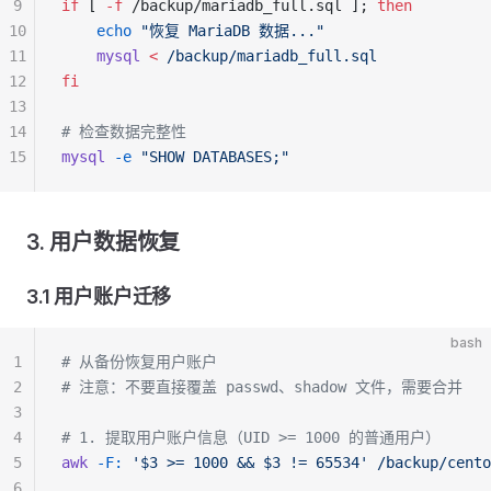
9
if
 [ 
-f
 /backup/mariadb_full.sql ]; 
then
10
    echo
 "恢复 MariaDB 数据..."
11
    mysql
 <
 /backup/mariadb_full.sql
12
fi
13
14
# 检查数据完整性
15
mysql
 -e
 "SHOW DATABASES;"
3. 用户数据恢复
3.1 用户账户迁移
bash
1
# 从备份恢复用户账户
2
# 注意：不要直接覆盖 passwd、shadow 文件，需要合并
3
4
# 1. 提取用户账户信息（UID >= 1000 的普通用户）
5
awk
 -F:
 '$3 >= 1000 && $3 != 65534'
 /backup/cento
6