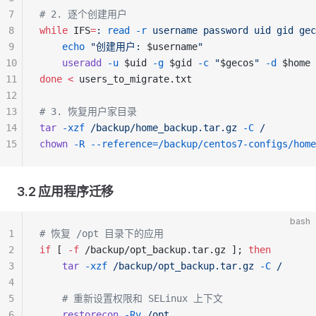
7
# 2. 逐个创建用户
8
while
 IFS
=
:
 read
 -r
 username
 password
 uid
 gid
 gec
9
    echo
 "创建用户: 
$username
"
10
    useradd
 -u
 $uid 
-g
 $gid 
-c
 "
$gecos
"
 -d
 $home 
11
done
 <
 users_to_migrate.txt
12
13
# 3. 恢复用户家目录
14
tar
 -xzf
 /backup/home_backup.tar.gz
 -C
 /
15
chown
 -R
 --reference=/backup/centos7-configs/home
3.2 应用程序迁移
bash
1
# 恢复 /opt 目录下的应用
2
if
 [ 
-f
 /backup/opt_backup.tar.gz ]; 
then
3
    tar
 -xzf
 /backup/opt_backup.tar.gz
 -C
 /
4
5
    # 重新设置权限和 SELinux 上下文
6
    restorecon
 -Rv
 /opt