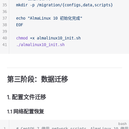
35
mkdir -p /migration/{configs,data,scripts}
36
37
echo "AlmaLinux 10 初始化完成"
38
EOF
39
40
chmod
 +x
 almalinux10_init.sh
41
./almalinux10_init.sh
第三阶段：数据迁移
1. 配置文件迁移
1.1 网络配置恢复
bash
1
# CentOS 7 使用 network-scripts，AlmaLinux 10 使用 