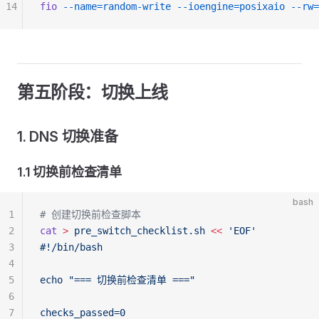
14
fio
 --name=random-write
 --ioengine=posixaio
 --rw=
第五阶段：切换上线
1. DNS 切换准备
1.1 切换前检查清单
bash
1
# 创建切换前检查脚本
2
cat
 >
 pre_switch_checklist.sh
 <<
 'EOF'
3
#!/bin/bash
4
5
echo "=== 切换前检查清单 ==="
6
7
checks_passed=0