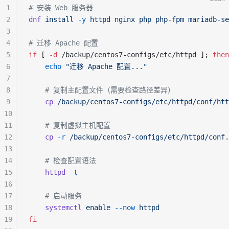
1
# 安装 Web 服务器
2
dnf
 install
 -y
 httpd
 nginx
 php
 php-fpm
 mariadb-se
3
4
# 迁移 Apache 配置
5
if
 [ 
-d
 /backup/centos7-configs/etc/httpd ]; 
then
6
    echo
 "迁移 Apache 配置..."
7
8
    # 复制主配置文件（需要检查路径差异）
9
    cp
 /backup/centos7-configs/etc/httpd/conf/htt
10
11
    # 复制虚拟主机配置
12
    cp
 -r
 /backup/centos7-configs/etc/httpd/conf.
13
14
    # 检查配置语法
15
    httpd
 -t
16
17
    # 启动服务
18
    systemctl
 enable
 --now
 httpd
19
fi