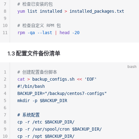
7
# 检查已安装的包
8
yum
 list
 installed
 >
 installed_packages.txt
9
10
# 检查自定义 RPM 包
11
rpm
 -qa
 --last
 |
 head
 -20
1.3 配置文件备份清单
bash
1
# 创建配置备份脚本
2
cat
 >
 backup_configs.sh
 <<
 'EOF'
3
#!/bin/bash
4
BACKUP_DIR="/backup/centos7-configs"
5
mkdir -p $BACKUP_DIR
6
7
# 系统配置
8
cp -r /etc $BACKUP_DIR/
9
cp -r /var/spool/cron $BACKUP_DIR/
10
cp -r /opt $BACKUP_DIR/