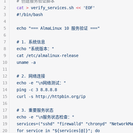
1
# 创建服务验证脚本
2
cat
 >
 verify_services.sh
 <<
 'EOF'
3
#!/bin/bash
4
5
echo "=== AlmaLinux 10 服务验证 ==="
6
7
# 1. 系统信息
8
echo "系统版本："
9
cat /etc/almalinux-release
10
uname -a
11
12
# 2. 网络连接
13
echo -e "\n网络测试："
14
ping -c 3 8.8.8.8
15
curl -s http://httpbin.org/ip
16
17
# 3. 重要服务状态
18
echo -e "\n服务状态检查："
19
services=("sshd" "firewalld" "chronyd" "NetworkMa
20
for service in "${services[@]}"; do