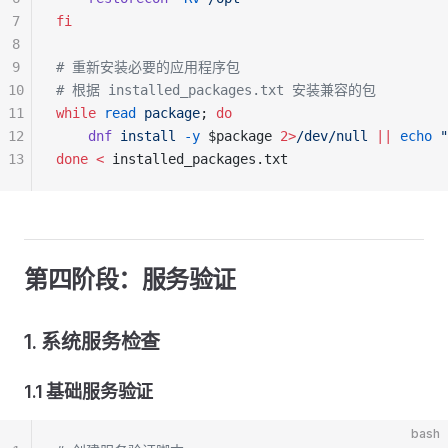
7
fi
8
9
# 重新安装必要的应用程序包
10
# 根据 installed_packages.txt 安装兼容的包
11
while
 read
 package
; 
do
12
    dnf
 install
 -y
 $package 
2>
/dev/null
 ||
 echo
 "
13
done
 <
 installed_packages.txt
第四阶段：服务验证
1. 系统服务检查
1.1 基础服务验证
bash