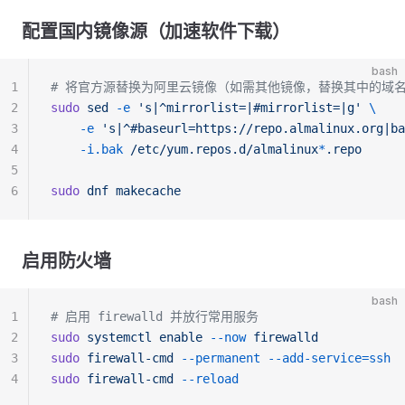
配置国内镜像源（加速软件下载）
bash
1
# 将官方源替换为阿里云镜像（如需其他镜像，替换其中的域
2
sudo
 sed
 -e
 's|^mirrorlist=|#mirrorlist=|g'
 \
3
    -e
 's|^#baseurl=https://repo.almalinux.org|ba
4
    -i.bak
 /etc/yum.repos.d/almalinux
*
.repo
5
6
sudo
 dnf
 makecache
启用防火墙
bash
1
# 启用 firewalld 并放行常用服务
2
sudo
 systemctl
 enable
 --now
 firewalld
3
sudo
 firewall-cmd
 --permanent
 --add-service=ssh
4
sudo
 firewall-cmd
 --reload