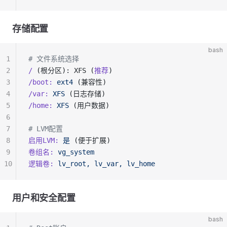
存储配置
bash
1
# 文件系统选择
2
/
 (根分区): XFS (
推荐
)
3
/boot:
 ext4
 (兼容性)
4
/var:
 XFS
 (日志存储)
5
/home:
 XFS
 (用户数据)
6
7
# LVM配置
8
启用LVM:
 是
 (便于扩展)
9
卷组名:
 vg_system
10
逻辑卷:
 lv_root,
 lv_var,
 lv_home
用户和安全配置
bash