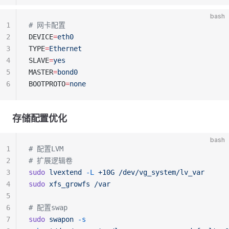
bash
1
# 网卡配置
2
DEVICE
=
eth0
3
TYPE
=
Ethernet
4
SLAVE
=
yes
5
MASTER
=
bond0
6
BOOTPROTO
=
none
存储配置优化
bash
1
# 配置LVM
2
# 扩展逻辑卷
3
sudo
 lvextend
 -L
 +10G
 /dev/vg_system/lv_var
4
sudo
 xfs_growfs
 /var
5
6
# 配置swap
7
sudo
 swapon
 -s