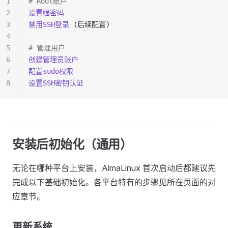
1
# Root账户
2
设置强密码
3
禁用SSH登录
 (后续配置)
4
5
# 管理用户
6
创建管理员账户
7
配置sudo权限
8
设置SSH密钥认证
安装后初始化（通用）
无论在哪种平台上安装，AlmaLinux 首次启动后都建议先
完成以下基础初始化。各平台特有的步骤见所在页面的对
应章节。
更新系统