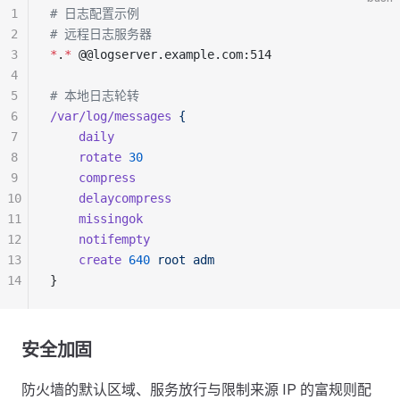
1
# 日志配置示例
2
# 远程日志服务器
3
*
.
*
 @@logserver.example.com:514
4
5
# 本地日志轮转
6
/var/log/messages
 {
7
    daily
8
    rotate
 30
9
    compress
10
    delaycompress
11
    missingok
12
    notifempty
13
    create
 640
 root
 adm
14
}
安全加固
防火墙的默认区域、服务放行与限制来源 IP 的富规则配