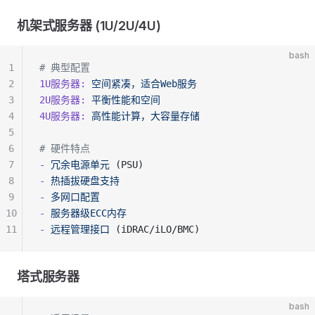
机架式服务器 (1U/2U/4U)
bash
1
# 典型配置
2
1U服务器:
 空间紧凑，适合Web服务
3
2U服务器:
 平衡性能和空间
4
4U服务器:
 高性能计算，大容量存储
5
6
# 硬件特点
7
-
 冗余电源单元
 (PSU)
8
-
 热插拔硬盘支持
9
-
 多网口配置
10
-
 服务器级ECC内存
11
-
 远程管理接口
 (iDRAC/iLO/BMC)
塔式服务器
bash