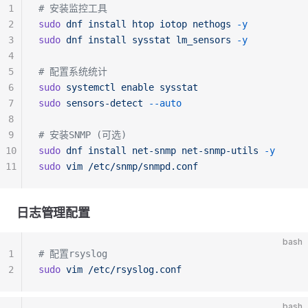
1
# 安装监控工具
2
sudo
 dnf
 install
 htop
 iotop
 nethogs
 -y
3
sudo
 dnf
 install
 sysstat
 lm_sensors
 -y
4
5
# 配置系统统计
6
sudo
 systemctl
 enable
 sysstat
7
sudo
 sensors-detect
 --auto
8
9
# 安装SNMP (可选)
10
sudo
 dnf
 install
 net-snmp
 net-snmp-utils
 -y
11
sudo
 vim
 /etc/snmp/snmpd.conf
日志管理配置
bash
1
# 配置rsyslog
2
sudo
 vim
 /etc/rsyslog.conf
bash