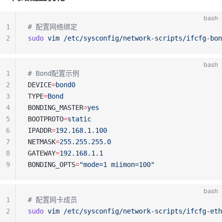
bash
1
# 配置网络绑定
2
sudo
 vim
 /etc/sysconfig/network-scripts/ifcfg-bon
bash
1
# Bond配置示例
2
DEVICE
=
bond0
3
TYPE
=
Bond
4
BONDING_MASTER
=
yes
5
BOOTPROTO
=
static
6
IPADDR
=
192.168.1.100
7
NETMASK
=
255.255.255.0
8
GATEWAY
=
192.168.1.1
9
BONDING_OPTS
=
"mode=1 miimon=100"
bash
1
# 配置网卡成员
2
sudo
 vim
 /etc/sysconfig/network-scripts/ifcfg-eth