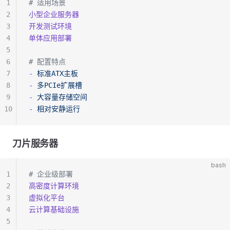
1
# 适用场景
2
小型企业服务器
3
开发测试环境
4
单体应用部署
5
6
# 配置特点
7
-
 标准ATX主板
8
-
 多PCIe扩展槽
9
-
 大容量存储空间
10
-
 相对安静运行
刀片服务器
bash
1
# 企业级部署
2
高密度计算环境
3
虚拟化平台
4
云计算基础设施
5