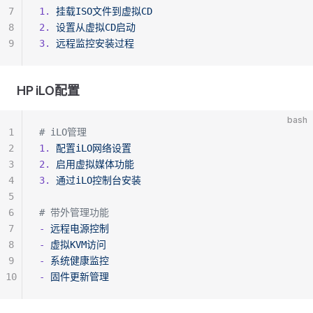
7
1.
 挂载ISO文件到虚拟CD
8
2.
 设置从虚拟CD启动
9
3.
 远程监控安装过程
HP iLO配置
bash
1
# iLO管理
2
1.
 配置iLO网络设置
3
2.
 启用虚拟媒体功能
4
3.
 通过iLO控制台安装
5
6
# 带外管理功能
7
-
 远程电源控制
8
-
 虚拟KVM访问
9
-
 系统健康监控
10
-
 固件更新管理