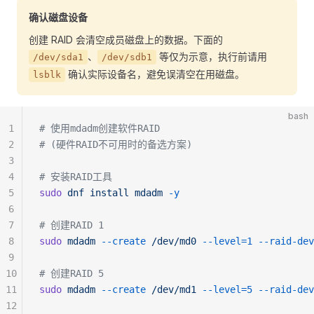
确认磁盘设备
创建 RAID 会清空成员磁盘上的数据。下面的
、
等仅为示意，执行前请用
/dev/sda1
/dev/sdb1
确认实际设备名，避免误清空在用磁盘。
lsblk
bash
1
# 使用mdadm创建软件RAID
2
# (硬件RAID不可用时的备选方案)
3
4
# 安装RAID工具
5
sudo
 dnf
 install
 mdadm
 -y
6
7
# 创建RAID 1
8
sudo
 mdadm
 --create
 /dev/md0
 --level=1
 --raid-dev
9
10
# 创建RAID 5
11
sudo
 mdadm
 --create
 /dev/md1
 --level=5
 --raid-dev
12