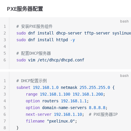
PXE服务器配置
bash
1
# 安装PXE服务组件
2
sudo
 dnf
 install
 dhcp-server
 tftp-server
 syslinux
3
sudo
 dnf
 install
 httpd
 -y
4
5
# 配置DHCP服务器
6
sudo
 vim
 /etc/dhcp/dhcpd.conf
bash
1
# DHCP配置示例
2
subnet
 192.168.1.0
 netmask
 255.255.255.0
 {
3
    range
 192.168.1.100
 192.168.1.200
;
4
    option
 routers
 192.168.1.1
;
5
    option
 domain-name-servers
 8.8.8.8
;
6
    next-server
 192.168.1.10
;  
# PXE服务器IP
7
    filename
 "pxelinux.0"
;
8
}