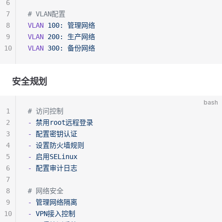
6
7
# VLAN配置
8
VLAN
 100:
 管理网络
9
VLAN
 200:
 生产网络
10
VLAN
 300:
 备份网络
安全规划
bash
1
# 访问控制
2
-
 禁用root远程登录
3
-
 配置密钥认证
4
-
 设置防火墙规则
5
-
 启用SELinux
6
-
 配置审计日志
7
8
# 网络安全
9
-
 管理网络隔离
10
-
 VPN接入控制