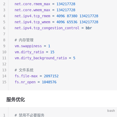
2
net.core.rmem_max
 =
 134217728
3
net.core.wmem_max
 =
 134217728
4
net.ipv4.tcp_rmem
 =
 4096
 87380
 134217728
5
net.ipv4.tcp_wmem
 =
 4096
 65536
 134217728
6
net.ipv4.tcp_congestion_control
 =
 bbr
7
8
# 内存管理
9
vm.swappiness
 =
 1
10
vm.dirty_ratio
 =
 15
11
vm.dirty_background_ratio
 =
 5
12
13
# 文件系统
14
fs.file-max
 =
 2097152
15
fs.nr_open
 =
 1048576
服务优化
bash
1
# 禁用不必要服务