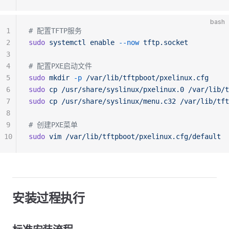
bash
1
# 配置TFTP服务
2
sudo
 systemctl
 enable
 --now
 tftp.socket
3
4
# 配置PXE启动文件
5
sudo
 mkdir
 -p
 /var/lib/tftpboot/pxelinux.cfg
6
sudo
 cp
 /usr/share/syslinux/pxelinux.0
 /var/lib/t
7
sudo
 cp
 /usr/share/syslinux/menu.c32
 /var/lib/tft
8
9
# 创建PXE菜单
10
sudo
 vim
 /var/lib/tftpboot/pxelinux.cfg/default
安装过程执行