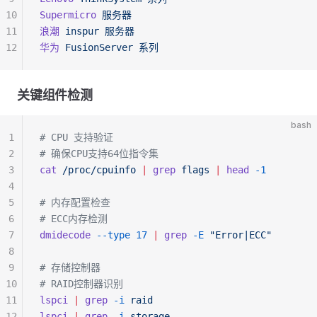
10
Supermicro
 服务器
11
浪潮
 inspur
 服务器
12
华为
 FusionServer
 系列
关键组件检测
bash
1
# CPU 支持验证
2
# 确保CPU支持64位指令集
3
cat
 /proc/cpuinfo
 |
 grep
 flags
 |
 head
 -1
4
5
# 内存配置检查
6
# ECC内存检测
7
dmidecode
 --type
 17
 |
 grep
 -E
 "Error|ECC"
8
9
# 存储控制器
10
# RAID控制器识别
11
lspci
 |
 grep
 -i
 raid
12
lspci
 |
 grep
 -i
 storage