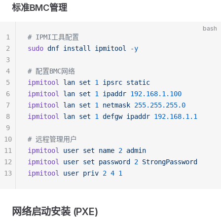
标准BMC管理
bash
1
# IPMI工具配置
2
sudo
 dnf
 install
 ipmitool
 -y
3
4
# 配置BMC网络
5
ipmitool
 lan
 set
 1
 ipsrc
 static
6
ipmitool
 lan
 set
 1
 ipaddr
 192.168.1.100
7
ipmitool
 lan
 set
 1
 netmask
 255.255.255.0
8
ipmitool
 lan
 set
 1
 defgw
 ipaddr
 192.168.1.1
9
10
# 远程管理用户
11
ipmitool
 user
 set
 name
 2
 admin
12
ipmitool
 user
 set
 password
 2
 StrongPassword
13
ipmitool
 user
 priv
 2
 4
 1
网络启动安装 (PXE)