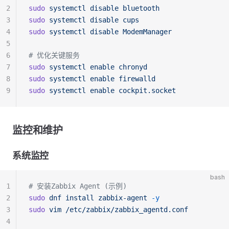
2
sudo
 systemctl
 disable
 bluetooth
3
sudo
 systemctl
 disable
 cups
4
sudo
 systemctl
 disable
 ModemManager
5
6
# 优化关键服务
7
sudo
 systemctl
 enable
 chronyd
8
sudo
 systemctl
 enable
 firewalld
9
sudo
 systemctl
 enable
 cockpit.socket
监控和维护
系统监控
bash
1
# 安装Zabbix Agent (示例)
2
sudo
 dnf
 install
 zabbix-agent
 -y
3
sudo
 vim
 /etc/zabbix/zabbix_agentd.conf
4