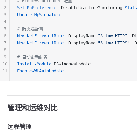
1
# Windows Defender 配置
2
Set-MpPreference
 -
DisableRealtimeMonitoring 
$fals
3
Update-MpSignature
4
5
# 防火墙配置
6
New-NetFirewallRule
 -
DisplayName 
"Allow HTTP"
 -
Di
7
New-NetFirewallRule
 -
DisplayName 
"Allow HTTPS"
 -
D
8
9
# 自动更新配置
10
Install-Module
 PSWindowsUpdate
11
Enable-WUAutoUpdate
管理和运维对比
远程管理