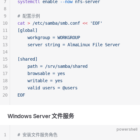
7
systemctl
 enable
 --now
 nfs-server
8
9
# 配置示例
10
cat
 >
 /etc/samba/smb.conf
 <<
 'EOF'
11
[global]
12
    workgroup = WORKGROUP
13
    server string = AlmaLinux File Server
14
15
[shared]
16
    path = /srv/samba/shared
17
    browsable = yes
18
    writable = yes
19
    valid users = @users
20
EOF
Windows Server 文件服务
powershell
1
# 安装文件服务角色