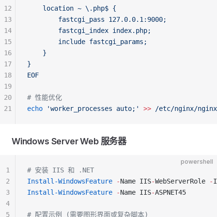
12
    location ~ \.php$ {
13
        fastcgi_pass 127.0.0.1:9000;
14
        fastcgi_index index.php;
15
        include fastcgi_params;
16
    }
17
}
18
EOF
19
20
# 性能优化
21
echo
 'worker_processes auto;'
 >>
 /etc/nginx/nginx
Windows Server Web 服务器
powershell
1
# 安装 IIS 和 .NET
2
Install-WindowsFeature
 -
Name IIS
-
WebServerRole 
-
I
3
Install-WindowsFeature
 -
Name IIS
-
ASPNET45
4
5
# 配置示例 (需要图形界面或复杂脚本)