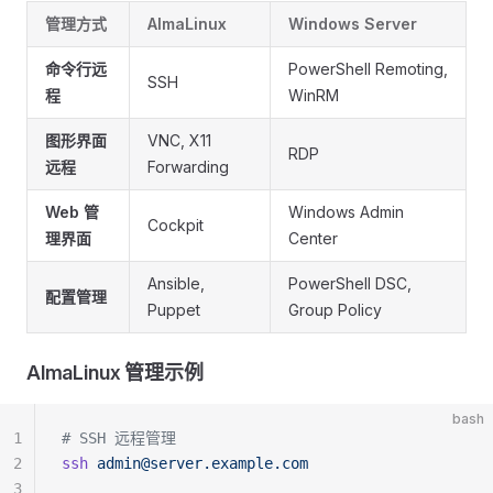
管理方式
AlmaLinux
Windows Server
命令行远
PowerShell Remoting,
SSH
程
WinRM
图形界面
VNC, X11
RDP
远程
Forwarding
Web 管
Windows Admin
Cockpit
理界面
Center
Ansible,
PowerShell DSC,
配置管理
Puppet
Group Policy
AlmaLinux 管理示例
bash
1
# SSH 远程管理
2
ssh
admin@server.example.com
3