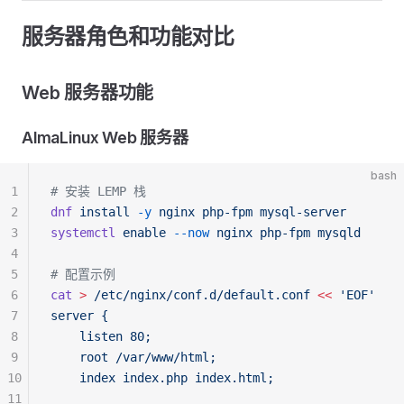
服务器角色和功能对比
Web 服务器功能
AlmaLinux Web 服务器
bash
1
# 安装 LEMP 栈
2
dnf
 install
 -y
 nginx
 php-fpm
 mysql-server
3
systemctl
 enable
 --now
 nginx
 php-fpm
 mysqld
4
5
# 配置示例
6
cat
 >
 /etc/nginx/conf.d/default.conf
 <<
 'EOF'
7
server {
8
    listen 80;
9
    root /var/www/html;
10
    index index.php index.html;
11