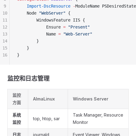
9
    Import-DscResource
 -
ModuleName PSDesiredState
10
    Node 
"WebServer"
 {
11
        WindowsFeature IIS {
12
            Ensure 
=
 "Present"
13
            Name 
=
 "Web-Server"
14
        }
15
    }
16
}
监控和日志管理
监控
AlmaLinux
Windows Server
方面
系统
Task Manager, Resource
top, htop, sar
监控
Monitor
日志
journald,
Event Viewer, Windows