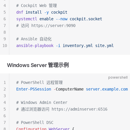
4
# Cockpit Web 管理
5
dnf
 install
 -y
 cockpit
6
systemctl
 enable
 --now
 cockpit.socket
7
# 访问 https://server:9090
8
9
# Ansible 自动化
10
ansible-playbook
 -i
 inventory.yml
 site.yml
Windows Server 管理示例
powershell
1
# PowerShell 远程管理
2
Enter-PSSession
 -
ComputerName 
server.example.com
3
4
# Windows Admin Center
5
# 通过浏览器访问 https://adminserver:6516
6
7
# PowerShell DSC
8
Configuration
 WebServer
 {