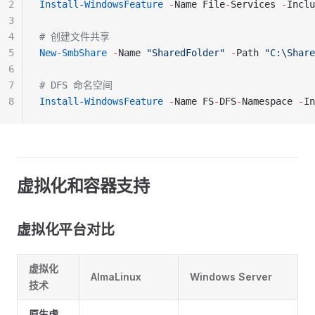
2
Install-WindowsFeature
 -
Name File
-
Services 
-
Inclu
3
4
# 创建文件共享
5
New-SmbShare
 -
Name 
"SharedFolder"
 -
Path 
"C:\Share
6
7
# DFS 命名空间
8
Install-WindowsFeature
 -
Name FS
-
DFS
-
Namespace 
-
In
虚拟化和容器支持
虚拟化平台对比
虚拟化
AlmaLinux
Windows Server
技术
原生虚