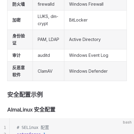
防火墙
firewalld
Windows Firewall
LUKS, dm-
加密
BitLocker
crypt
身份验
PAM, LDAP
Active Directory
证
审计
auditd
Windows Event Log
反恶意
ClamAV
Windows Defender
软件
安全配置示例
AlmaLinux 安全配置
bash
1
# SELinux 配置