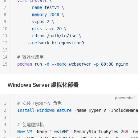
6
virt-install
 \
7
    --name
 testvm
 \
8
    --memory
 2048
 \
9
    --vcpus
 2
 \
10
    --disk
 size=
20
 \
11
    --cdrom
 /path/to/iso
 \
12
    --network
 bridge=virbr0
13
14
# 容器化应用
15
podman
 run
 -d
 --name
 webserver
 -p
 80:80
 nginx
Windows Server 虚拟化部署
powershell
1
# 安装 Hyper-V 角色
2
Install-WindowsFeature
 -
Name Hyper
-
V 
-
IncludeMana
3
4
# 创建虚拟机
5
New-VM
 -
Name 
"TestVM"
 -
MemoryStartupBytes 
2
GB
 -
Ge