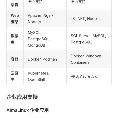
全面支持
全面支持
语言
Web
Apache, Nginx,
IIS, .NET, Node.js
框架
Node.js
MySQL,
数据
SQL Server, MySQL,
PostgreSQL,
库
PostgreSQL
MongoDB
Docker, Windows
容器
Docker, Podman
Containers
云原
Kubernetes,
AKS, Azure Arc
生
OpenShift
企业应用支持
AlmaLinux 企业应用