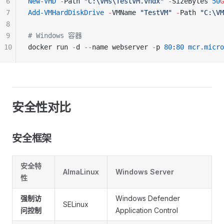
6
New-VHD
 -
Path 
"C:\VMs\TestVM.vhdx"
 -
SizeBytes 
50
G
7
Add-VMHardDiskDrive
 -
VMName 
"TestVM"
 -
Path 
"C:\VM
8
9
# Windows 容器
10
docker run 
-
d 
--
name webserver 
-
p 
80
:
80
 mcr.micro
安全性对比
安全框架
安全特
AlmaLinux
Windows Server
性
强制访
Windows Defender
SELinux
问控制
Application Control