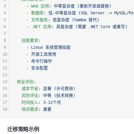
3
    - 
Web 应用
: 
中等复杂度 (重新开发或替换)
4
    - 
数据库
: 
低-中等复杂度 (SQL Server -> MySQL/Pos
5
    - 
文件服务
: 
低复杂度 (Samba 替代)
6
    - 
.NET 应用
: 
高复杂度 (需要 .NET Core 或重写)
7
8
  技能要求
:
9
    - 
Linux 系统管理技能
10
    - 
开源工具使用
11
    - 
命令行操作
12
    - 
安全配置
13
14
商业评估
:
15
  成本节省
: 
显著 (许可费用)
16
  风险评估
: 
中等 (技术转换)
17
  时间投入
: 
3-12个月
18
  培训需求
: 
重要
迁移策略示例