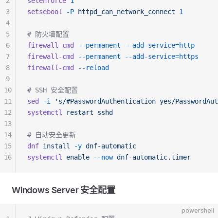
2
setenforce
 1
3
setsebool
 -P
 httpd_can_network_connect
 1
4
5
# 防火墙配置
6
firewall-cmd
 --permanent
 --add-service=http
7
firewall-cmd
 --permanent
 --add-service=https
8
firewall-cmd
 --reload
9
10
# SSH 安全配置
11
sed
 -i
 's/#PasswordAuthentication yes/PasswordAut
12
systemctl
 restart
 sshd
13
14
# 自动安全更新
15
dnf
 install
 -y
 dnf-automatic
16
systemctl
 enable
 --now
 dnf-automatic.timer
Windows Server 安全配置
powershell