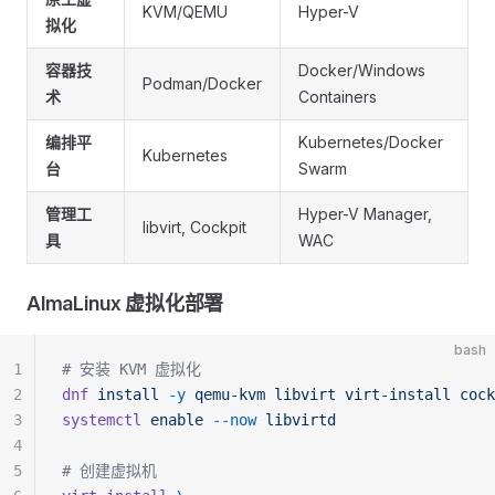
KVM/QEMU
Hyper-V
拟化
容器技
Docker/Windows
Podman/Docker
术
Containers
编排平
Kubernetes/Docker
Kubernetes
台
Swarm
管理工
Hyper-V Manager,
libvirt, Cockpit
具
WAC
AlmaLinux 虚拟化部署
bash
1
# 安装 KVM 虚拟化
2
dnf
 install
 -y
 qemu-kvm
 libvirt
 virt-install
 cock
3
systemctl
 enable
 --now
 libvirtd
4
5
# 创建虚拟机