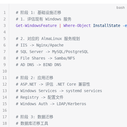
bash
1
# 阶段 1: 基础设施迁移
2
# 1. 评估现有 Windows 服务
3
Get-WindowsFeature
 |
 Where-Object
 InstallState
 -e
4
5
# 2. 对应的 AlmaLinux 服务规划
6
# IIS -> Nginx/Apache
7
# SQL Server -> MySQL/PostgreSQL  
8
# File Shares -> Samba/NFS
9
# AD DNS -> BIND DNS
10
11
# 阶段 2: 应用迁移
12
# ASP.NET -> 评估 .NET Core 兼容性
13
# Windows Services -> systemd services
14
# Registry -> 配置文件
15
# Windows Auth -> LDAP/Kerberos
16
17
# 阶段 3: 数据迁移
18
# 数据库迁移工具