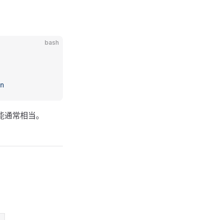
bash
n
的性能通常相当。