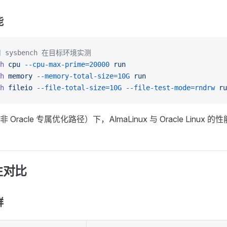
能
 sysbench 在目标环境实测
h
 cpu
 --cpu-max-prime=20000
 run
h
 memory
 --memory-total-size=10G
 run
h
 fileio
 --file-total-size=10G
 --file-test-mode=rndrw
 ru
racle 专属优化路径）下，AlmaLinux 与 Oracle Linux 
性对比
群