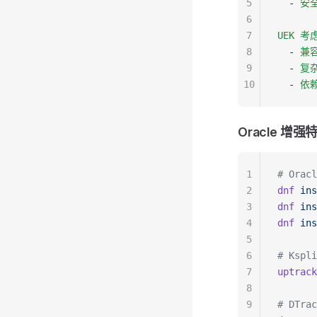
5
  - 
安
6
7
UEK 考
8
  - 
兼
9
  - 
复
10
  - 
依
Oracle 增强
1
# Orac
2
dnf
 ins
3
dnf
 ins
4
dnf
 ins
5
6
# Ksp
7
uptrack
8
9
# DTr